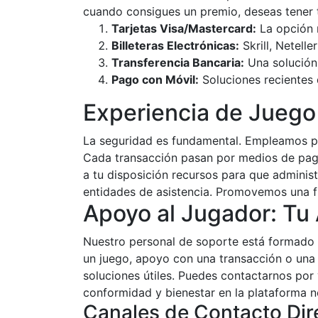
cuando consigues un premio, deseas tener
Tarjetas Visa/Mastercard:
La opción 
Billeteras Electrónicas:
Skrill, Netell
Transferencia Bancaria:
Una solución 
Pago con Móvil:
Soluciones recientes q
Experiencia de Jueg
La seguridad es fundamental. Empleamos pr
Cada transacción pasan por medios de pag
a tu disposición recursos para que administr
entidades de asistencia. Promovemos una fi
Apoyo al Jugador: Tu
Nuestro personal de soporte está formado p
un juego, apoyo con una transacción o una
soluciones útiles. Puedes contactarnos por 
conformidad y bienestar en la plataforma n
Canales de Contacto Dir