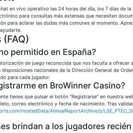
at en vivo operativo las 24 horas del día, los 7 días de la
ctrónico para consultas más extensas que necesiten docum
ión para aclarar las dudas más comunes al momento. Apre
 ayudarte.
 (FAQ)
no permitido en España?
utorización de juego reconocida que nos faculta a ofrecer 
 disposiciones nacionales de la Dirección General de Orde
ado para cada jugador.
gistrarme en BroWinner Casino?
nte tienes que pulsar el botón “Registrarse” en nuestra web
o, correo electrónico y fecha de nacimiento. Tras validar 
ports.com/HostedData/AnnualReportArchive/p/LSE_PTEC_20
s brindan a los jugadores recién