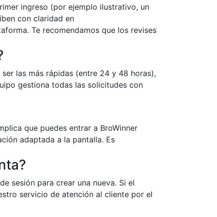
mer ingreso (por ejemplo ilustrativo, un
iben con claridad en
ataforma. Te recomendamos que los revises
?
ser las más rápidas (entre 24 y 48 horas),
quipo gestiona todas las solicitudes con
mplica que puedes entrar a BroWinner
ción adaptada a la pantalla. Es
nta?
de sesión para crear una nueva. Si el
ro servicio de atención al cliente por el