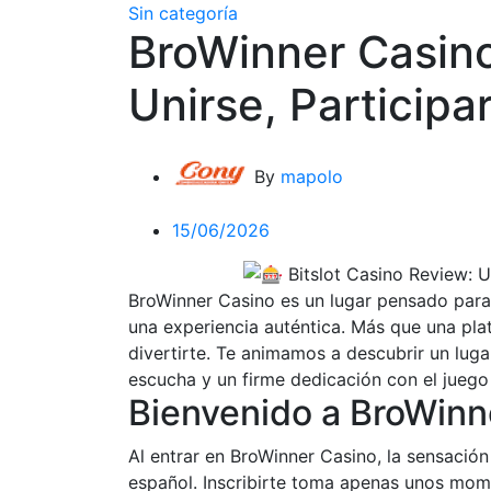
Sin categoría
BroWinner Casino
Unirse, Participa
By
mapolo
15/06/2026
BroWinner Casino es un lugar pensado para l
una experiencia auténtica. Más que una pl
divertirte. Te animamos a descubrir un lug
escucha y un firme dedicación con el juego r
Bienvenido a BroWinn
Al entrar en BroWinner Casino, la sensación 
español. Inscribirte toma apenas unos mome