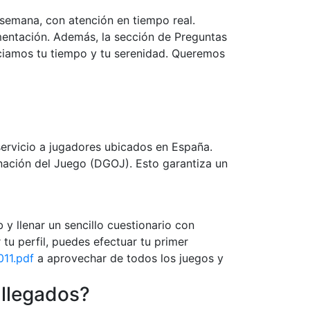
 semana, con atención en tiempo real.
entación. Además, la sección de Preguntas
ciamos tu tiempo y tu serenidad. Queremos
servicio a jugadores ubicados en España.
nación del Juego (DGOJ). Esto garantiza un
 y llenar un sencillo cuestionario con
tu perfil, puedes efectuar tu primer
11.pdf
a aprovechar de todos los juegos y
 llegados?