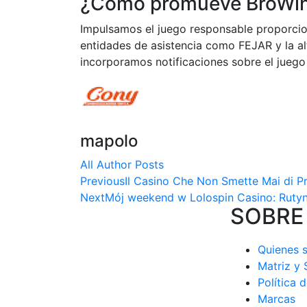
¿Cómo promueve BroWinn
Impulsamos el juego responsable proporcion
entidades de asistencia como FEJAR y la al
incorporamos notificaciones sobre el juego 
mapolo
All Author Posts
Previous
Il Casino Che Non Smette Mai di Pr
Next
Mój weekend w Lolospin Casino: Rutyn
SOBRE
Quienes 
Matriz y 
Política 
Marcas