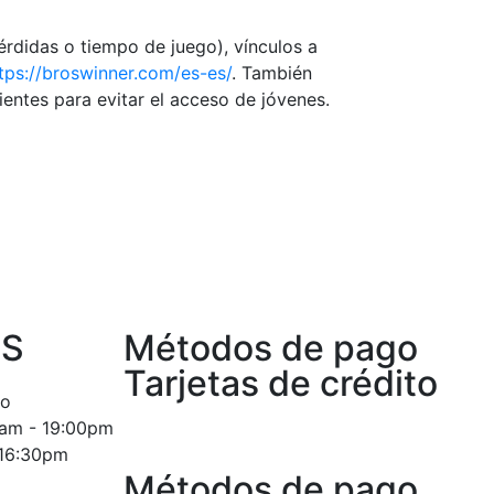
rdidas o tiempo de juego), vínculos a
tps://broswinner.com/es-es/
. También
ientes para evitar el acceso de jóvenes.
S
Métodos de pago
Tarjetas de crédito
to
0am - 19:00pm
 16:30pm
Métodos de pago