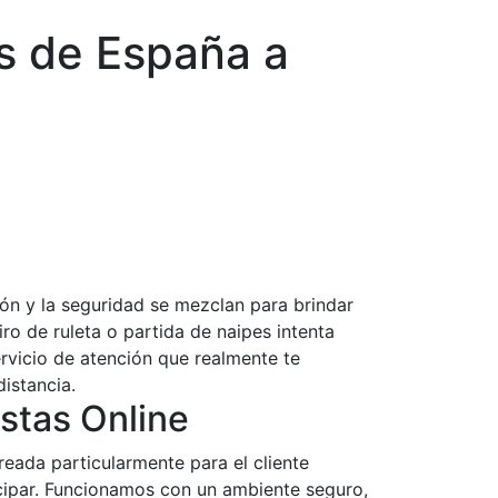
os de España a
ión y la seguridad se mezclan para brindar
o de ruleta o partida de naipes intenta
rvicio de atención que realmente te
distancia.
stas Online
creada particularmente para el cliente
icipar. Funcionamos con un ambiente seguro,