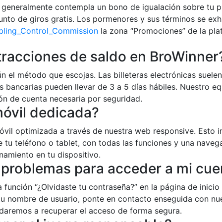
 generalmente contempla un bono de igualación sobre tu pri
unto de giros gratis. Los pormenores y sus términos se exh
mbling_Control_Commission
la zona “Promociones” de la pl
racciones de saldo en BroWinner
el método que escojas. Las billeteras electrónicas suelen 
as bancarias pueden llevar de 3 a 5 días hábiles. Nuestro e
ión de cuenta necesaria por seguridad.
móvil dedicada?
il optimizada a través de nuestra web responsive. Esto i
tu teléfono o tablet, con todas las funciones y una navega
amiento en tu dispositivo.
problemas para acceder a mi cue
 función “¿Olvidaste tu contraseña?” en la página de inicio 
u nombre de usuario, ponte en contacto enseguida con nuest
udaremos a recuperar el acceso de forma segura.