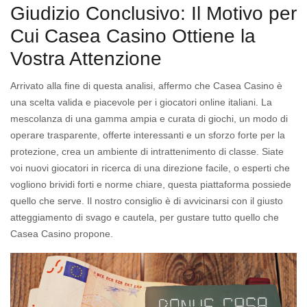
Giudizio Conclusivo: Il Motivo per
Cui Casea Casino Ottiene la
Vostra Attenzione
Arrivato alla fine di questa analisi, affermo che Casea Casino è
una scelta valida e piacevole per i giocatori online italiani. La
mescolanza di una gamma ampia e curata di giochi, un modo di
operare trasparente, offerte interessanti e un sforzo forte per la
protezione, crea un ambiente di intrattenimento di classe. Siate
voi nuovi giocatori in ricerca di una direzione facile, o esperti che
vogliono brividi forti e norme chiare, questa piattaforma possiede
quello che serve. Il nostro consiglio è di avvicinarsi con il giusto
atteggiamento di svago e cautela, per gustare tutto quello che
Casea Casino propone.