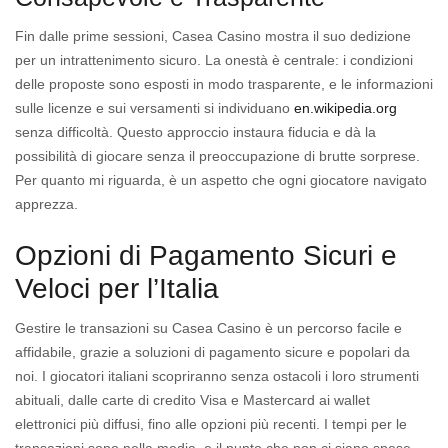
Fin dalle prime sessioni, Casea Casino mostra il suo dedizione
per un intrattenimento sicuro. La onestà è centrale: i condizioni
delle proposte sono esposti in modo trasparente, e le informazioni
sulle licenze e sui versamenti si individuano
en.wikipedia.org
senza difficoltà. Questo approccio instaura fiducia e dà la
possibilità di giocare senza il preoccupazione di brutte sorprese.
Per quanto mi riguarda, è un aspetto che ogni giocatore navigato
apprezza.
Opzioni di Pagamento Sicuri e
Veloci per l’Italia
Gestire le transazioni su Casea Casino è un percorso facile e
affidabile, grazie a soluzioni di pagamento sicure e popolari da
noi. I giocatori italiani scopriranno senza ostacoli i loro strumenti
abituali, dalle carte di credito Visa e Mastercard ai wallet
elettronici più diffusi, fino alle opzioni più recenti. I tempi per le