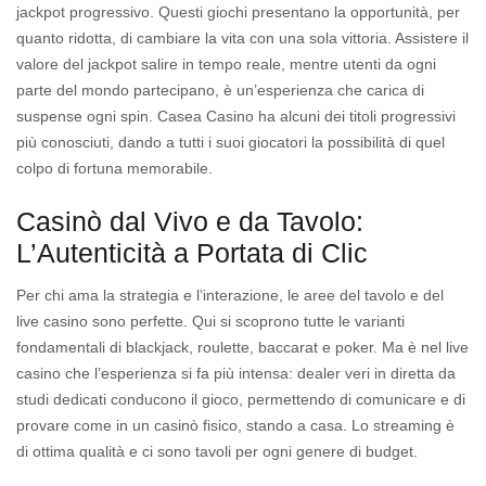
jackpot progressivo. Questi giochi presentano la opportunità, per
quanto ridotta, di cambiare la vita con una sola vittoria. Assistere il
valore del jackpot salire in tempo reale, mentre utenti da ogni
parte del mondo partecipano, è un’esperienza che carica di
suspense ogni spin. Casea Casino ha alcuni dei titoli progressivi
più conosciuti, dando a tutti i suoi giocatori la possibilità di quel
colpo di fortuna memorabile.
Casinò dal Vivo e da Tavolo:
L’Autenticità a Portata di Clic
Per chi ama la strategia e l’interazione, le aree del tavolo e del
live casino sono perfette. Qui si scoprono tutte le varianti
fondamentali di blackjack, roulette, baccarat e poker. Ma è nel live
casino che l’esperienza si fa più intensa: dealer veri in diretta da
studi dedicati conducono il gioco, permettendo di comunicare e di
provare come in un casinò fisico, stando a casa. Lo streaming è
di ottima qualità e ci sono tavoli per ogni genere di budget.