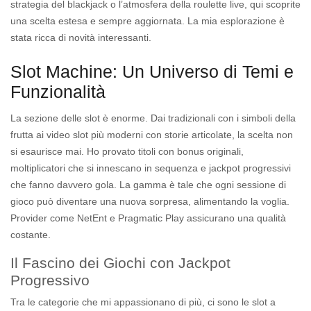
strategia del blackjack o l’atmosfera della roulette live, qui scoprite
una scelta estesa e sempre aggiornata. La mia esplorazione è
stata ricca di novità interessanti.
Slot Machine: Un Universo di Temi e
Funzionalità
La sezione delle slot è enorme. Dai tradizionali con i simboli della
frutta ai video slot più moderni con storie articolate, la scelta non
si esaurisce mai. Ho provato titoli con bonus originali,
moltiplicatori che si innescano in sequenza e jackpot progressivi
che fanno davvero gola. La gamma è tale che ogni sessione di
gioco può diventare una nuova sorpresa, alimentando la voglia.
Provider come NetEnt e Pragmatic Play assicurano una qualità
costante.
Il Fascino dei Giochi con Jackpot
Progressivo
Tra le categorie che mi appassionano di più, ci sono le slot a