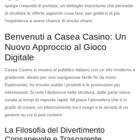
spiega i requisiti di puntata, un dettaglio importante che permette
di sfruttare le offerte sapendo cosa fare, per godersi di più
l’esperienza e avere chance di vincita chiare.
Benvenuti a Casea Casino: Un
Nuovo Approccio al Gioco
Digitale
Casea Casino si mostra al pubblico italiano con un sito moderno e
gradevole, ideato per una navigazione facile fin da inizio.
Esplorando, ho trovato subito i prodotti e le promozioni più
interessanti. Si nota l’dedizione nella struttura, dalla parte visiva
curata ai tempi di risposta rapidi. Mi piace l’atmosfera che è in
grado di creare, un bilanciamento tra il svago e la serietà di un
gestore su cui si può contare.
La Filosofia del Divertimento
Consapevole e Trasparente