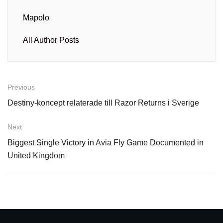
Mapolo
All Author Posts
Previous
Destiny-koncept relaterade till Razor Returns i Sverige
Next
Biggest Single Victory in Avia Fly Game Documented in
United Kingdom