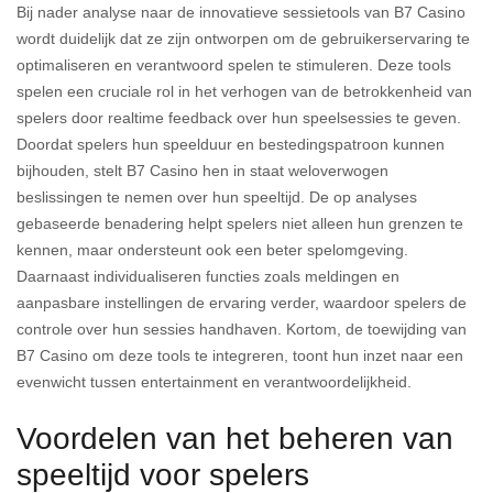
Bij nader analyse naar de innovatieve sessietools van B7 Casino
wordt duidelijk dat ze zijn ontworpen om de gebruikerservaring te
optimaliseren en verantwoord spelen te stimuleren. Deze tools
spelen een cruciale rol in het verhogen van de betrokkenheid van
spelers door realtime feedback over hun speelsessies te geven.
Doordat spelers hun speelduur en bestedingspatroon kunnen
bijhouden, stelt B7 Casino hen in staat weloverwogen
beslissingen te nemen over hun speeltijd. De op analyses
gebaseerde benadering helpt spelers niet alleen hun grenzen te
kennen, maar ondersteunt ook een beter spelomgeving.
Daarnaast individualiseren functies zoals meldingen en
aanpasbare instellingen de ervaring verder, waardoor spelers de
controle over hun sessies handhaven. Kortom, de toewijding van
B7 Casino om deze tools te integreren, toont hun inzet naar een
evenwicht tussen entertainment en verantwoordelijkheid.
Voordelen van het beheren van
speeltijd voor spelers