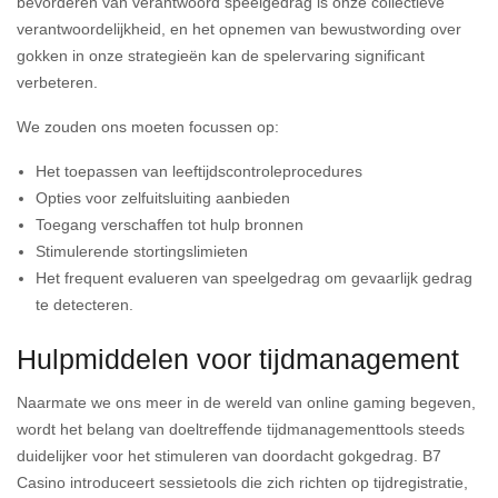
bevorderen van verantwoord speelgedrag is onze collectieve
verantwoordelijkheid, en het opnemen van bewustwording over
gokken in onze strategieën kan de spelervaring significant
verbeteren.
We zouden ons moeten focussen op:
Het toepassen van leeftijdscontroleprocedures
Opties voor zelfuitsluiting aanbieden
Toegang verschaffen tot hulp bronnen
Stimulerende stortingslimieten
Het frequent evalueren van speelgedrag om gevaarlijk gedrag
te detecteren.
Hulpmiddelen voor tijdmanagement
Naarmate we ons meer in de wereld van online gaming begeven,
wordt het belang van doeltreffende tijdmanagementtools steeds
duidelijker voor het stimuleren van doordacht gokgedrag. B7
Casino introduceert sessietools die zich richten op tijdregistratie,