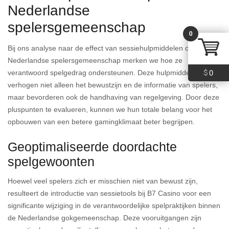
Nederlandse
spelersgemeenschap
0
Bij ons analyse naar de effect van sessiehulpmiddelen op de
Nederlandse spelersgemeenschap merken we hoe ze
0
$
verantwoord spelgedrag ondersteunen. Deze hulpmiddelen
verhogen niet alleen het bewustzijn en de informatie van spelers,
maar bevorderen ook de handhaving van regelgeving. Door deze
pluspunten te evalueren, kunnen we hun totale belang voor het
opbouwen van een betere gamingklimaat beter begrijpen.
Geoptimaliseerde doordachte
spelgewoonten
Hoewel veel spelers zich er misschien niet van bewust zijn,
resulteert de introductie van sessietools bij B7 Casino voor een
significante wijziging in de verantwoordelijke spelpraktijken binnen
de Nederlandse gokgemeenschap. Deze vooruitgangen zijn