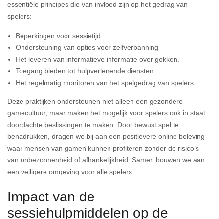
essentiële principes die van invloed zijn op het gedrag van
spelers:
Beperkingen voor sessietijd
Ondersteuning van opties voor zelfverbanning
Het leveren van informatieve informatie over gokken.
Toegang bieden tot hulpverlenende diensten
Het regelmatig monitoren van het spelgedrag van spelers.
Deze praktijken ondersteunen niet alleen een gezondere
gamecultuur, maar maken het mogelijk voor spelers ook in staat
doordachte beslissingen te maken. Door bewust spel te
benadrukken, dragen we bij aan een positievere online beleving
waar mensen van gamen kunnen profiteren zonder de risico’s
van onbezonnenheid of afhankelijkheid. Samen bouwen we aan
een veiligere omgeving voor alle spelers.
Impact van de
sessiehulpmiddelen op de