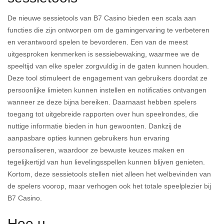
De nieuwe sessietools van B7 Casino bieden een scala aan
functies die zijn ontworpen om de gamingervaring te verbeteren
en verantwoord spelen te bevorderen. Een van de meest
uitgesproken kenmerken is sessiebewaking, waarmee we de
speeltijd van elke speler zorgvuldig in de gaten kunnen houden.
Deze tool stimuleert de engagement van gebruikers doordat ze
persoonlijke limieten kunnen instellen en notificaties ontvangen
wanneer ze deze bijna bereiken. Daarnaast hebben spelers
toegang tot uitgebreide rapporten over hun speelrondes, die
nuttige informatie bieden in hun gewoonten. Dankzij de
aanpasbare opties kunnen gebruikers hun ervaring
personaliseren, waardoor ze bewuste keuzes maken en
tegelijkertijd van hun lievelingsspellen kunnen blijven genieten.
Kortom, deze sessietools stellen niet alleen het welbevinden van
de spelers voorop, maar verhogen ook het totale speelplezier bij
B7 Casino.
Hoe u