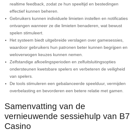
realtime feedback, zodat ze hun speeltijd en bestedingen
effectief kunnen beheren.
Gebruikers kunnen individuele limieten instellen en notificaties
ontvangen wanneer ze die limieten benaderen, wat bewust
spelen stimuleert.
Het systeem biedt uitgebreide verslagen over gamesessies,
waardoor gebruikers hun patronen beter kunnen begrijpen en
weloverwogen keuzes kunnen nemen.
Zelfstandige afkoelingsperioden en zelfuitsluitingsopties
ondersteunen kwetsbare spelers en verbeteren de veiligheid
van spelers.
De tools stimuleren een gebalanceerde speelduur, vermijden
overbelasting en bevorderen een betere relatie met gamen.
Samenvatting van de
vernieuwende sessiehulp van B7
Casino