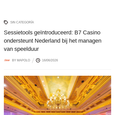
SIN CATEGORÍA
Sessietools geïntroduceerd: B7 Casino
ondersteunt Nederland bij het managen
van speelduur
BY
MAPOLO
16/06/2026