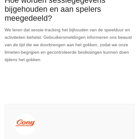
Hoe worden sessiegegevens
bijgehouden en aan spelers
meegedeeld?
We leren dat sessie-tracking het bijhouden van de speelduur en
activiteiten behelst. Gebruikersmeldingen informeren ons bewust
van de tijd die we doorbrengen aan het gokken, zodat we onze
limieten begrijpen en gecontroleerde beslissingen kunnen doen
tijdens het gokken.