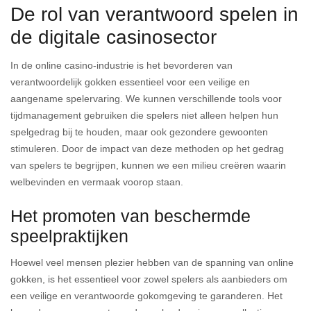
De rol van verantwoord spelen in
de digitale casinosector
In de online casino-industrie is het bevorderen van
verantwoordelijk gokken essentieel voor een veilige en
aangename spelervaring. We kunnen verschillende tools voor
tijdmanagement gebruiken die spelers niet alleen helpen hun
spelgedrag bij te houden, maar ook gezondere gewoonten
stimuleren. Door de impact van deze methoden op het gedrag
van spelers te begrijpen, kunnen we een milieu creëren waarin
welbevinden en vermaak voorop staan.
Het promoten van beschermde
speelpraktijken
Hoewel veel mensen plezier hebben van de spanning van online
gokken, is het essentieel voor zowel spelers als aanbieders om
een veilige en verantwoorde gokomgeving te garanderen. Het