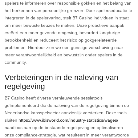
spelers te informeren over responsible gokken en het belang van
het herkennen van persoonlijke grenzen. Door spelerseducatie te
integreren in de spelervaring, stelt B7 Casino individuen in staat
om meer bewuste keuzes te maken. Deze proactieve aanpak
creëert een meer gezonde omgeving, bevordert langdurige
betrokkenheid en reduceert het risico op gokgerelateerde
problemen. Hierdoor zien we een gunstige verschuiving naar
meer verantwoordelijkheid en bewustzijn onder spelers in de
community.
Verbeteringen in de naleving van
regelgeving
B7 Casino heeft diverse vernieuwende sessietools
geïmplementeerd die de naleving van de regelgeving binnen de
Nederlandse kansspelsector aanzienlijk versterken. Deze tools
sluiten
https://www.ibisworld.com/industry-statistics/wages/
naadloos aan op de bestaande regelgeving en optimaliseren
onze compliance-strategie, wat resulteert in meer verantwoorde