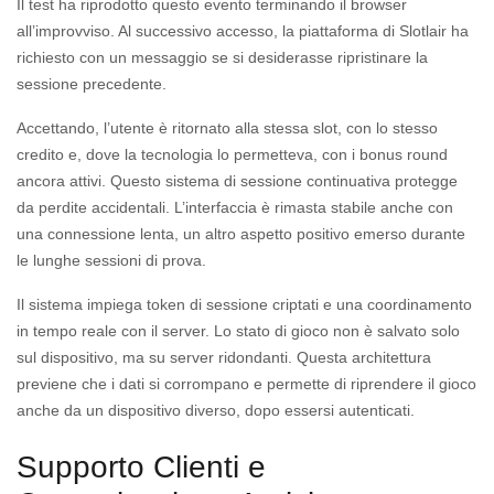
Il test ha riprodotto questo evento terminando il browser
all’improvviso. Al successivo accesso, la piattaforma di Slotlair ha
richiesto con un messaggio se si desiderasse ripristinare la
sessione precedente.
Accettando, l’utente è ritornato alla stessa slot, con lo stesso
credito e, dove la tecnologia lo permetteva, con i bonus round
ancora attivi. Questo sistema di sessione continuativa protegge
da perdite accidentali. L’interfaccia è rimasta stabile anche con
una connessione lenta, un altro aspetto positivo emerso durante
le lunghe sessioni di prova.
Il sistema impiega token di sessione criptati e una coordinamento
in tempo reale con il server. Lo stato di gioco non è salvato solo
sul dispositivo, ma su server ridondanti. Questa architettura
previene che i dati si corrompano e permette di riprendere il gioco
anche da un dispositivo diverso, dopo essersi autenticati.
Supporto Clienti e