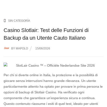
SIN CATEGORÍA
Casino Slotlair: Test delle Funzioni di
Backup da un Utente Cauto Italiano
BY
MAPOLO
15/06/2026
Per chi si diverte online in Italia, la protezione e la possibilità di
giocare senza interruzioni hanno grande rilevanza. Un utente
particolarmente attento ha optato per provare in prima persona le
opzioni di backup di Slotlair Casino. Ha verificato ogni
componente che garantisce un’esperienza sicura e continua.
Questo contenuto riassume i esiti di quel test, ideato per utenti