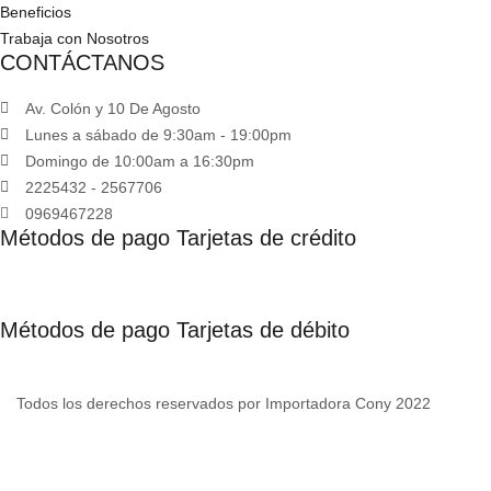
Beneficios
Trabaja con Nosotros
CONTÁCTANOS
Av. Colón y 10 De Agosto
Lunes a sábado de 9:30am - 19:00pm
Domingo de 10:00am a 16:30pm
2225432 - 2567706
0969467228
Métodos de pago Tarjetas de crédito
Métodos de pago Tarjetas de débito
Todos los derechos reservados por Importadora Cony 2022