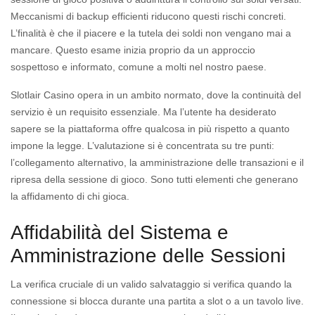
Meccanismi di backup efficienti riducono questi rischi concreti.
L’finalità è che il piacere e la tutela dei soldi non vengano mai a
mancare. Questo esame inizia proprio da un approccio
sospettoso e informato, comune a molti nel nostro paese.
Slotlair Casino opera in un ambito normato, dove la continuità del
servizio è un requisito essenziale. Ma l’utente ha desiderato
sapere se la piattaforma offre qualcosa in più rispetto a quanto
impone la legge. L’valutazione si è concentrata su tre punti:
l’collegamento alternativo, la amministrazione delle transazioni e il
ripresa della sessione di gioco. Sono tutti elementi che generano
la affidamento di chi gioca.
Affidabilità del Sistema e
Amministrazione delle Sessioni
La verifica cruciale di un valido salvataggio si verifica quando la
connessione si blocca durante una partita a slot o a un tavolo live.