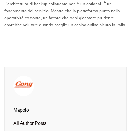
L’architettura di backup collaudata non è un optional. È un
fondamento del servizio. Mostra che la piattaforma punta nella
operatività costante, un fattore che ogni giocatore prudente
dovrebbe valutare quando sceglie un casinò online sicuro in Italia.
Mapolo
All Author Posts