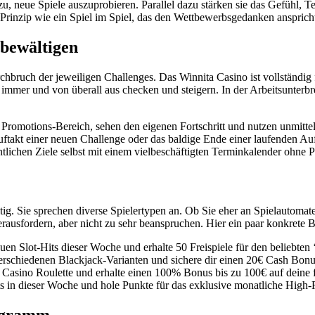
, neue Spiele auszuprobieren. Parallel dazu stärken sie das Gefühl, Tei
Prinzip wie ein Spiel im Spiel, das den Wettbewerbsgedanken ansprich
 bewältigen
bruch der jeweiligen Challenges. Das Winnita Casino ist vollständig f
immer und von überall aus checken und steigern. In der Arbeitsunterb
 Promotions-Bereich, sehen den eigenen Fortschritt und nutzen unmittel
akt einer neuen Challenge oder das baldige Ende einer laufenden Aufga
tlichen Ziele selbst mit einem vielbeschäftigten Terminkalender ohne 
tig. Sie sprechen diverse Spielertypen an. Ob Sie eher an Spielautoma
erausfordern, aber nicht zu sehr beanspruchen. Hier ein paar konkrete Be
en Slot-Hits dieser Woche und erhalte 50 Freispiele für den beliebten
rschiedenen Blackjack-Varianten und sichere dir einen 20€ Cash Bonus 
Casino Roulette und erhalte einen 100% Bonus bis zu 100€ auf deine
s in dieser Woche und hole Punkte für das exklusive monatliche High-R