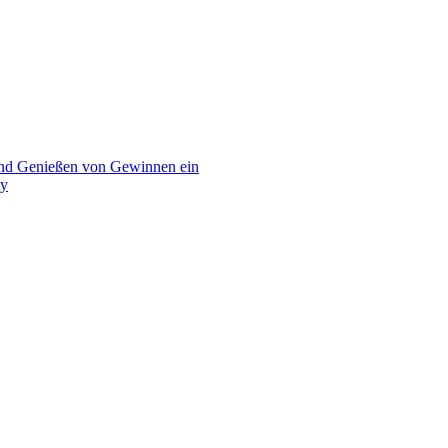
 und Genießen von Gewinnen ein
zy