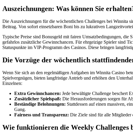
Auszeichnungen: Was können Sie erhalten
Die Auszeichnungen für die wöchentlichen Challenges bei Winnita sin
Beitrag. Von sofort einsetzbaren Boni bis zu lukrativen Langzeitvorte
Typische Preise sind Bonusgeld mit fairen Umsatzbedingungen, die Sie 
gefahrlos zusätzliche Gewinnchancen. Für ehrgeizige Spieler sind Ti
Statuspunkte im VIP-Programm des Casinos. Diese bringen langfristig
Die Vorzüge der wöchentlich stattfindend
Wenn Sie sich an den regelmäßigen Aufgaben im Winnita Casino beteili
Spielvergnügen, bieten langfristige Antrieb und erhöhen den Unterhal
Einzelnen:
Extra Gewinnchancen:
Jede bewältigte Challenge beschert E
Zusätzlicher Spielspaß:
Die Herausforderungen sorgen für Abwe
Beständige Belohnungen:
Stattdessen auf einen massiven, ei
Gang.
Fairness und Transparenz:
Die Ziele sind für alle Mitglieder 
Wie funktionieren die Weekly Challenges 