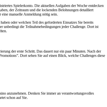
istriertes Spielerkonto. Die aktuellen Aufgaben der Woche entdecken
aben, der Zeitraum und die lockenden Belohnungen detailliert
er eine manuelle Anmeldung nötig sein.
 haben oder welchen Teil des geforderten Einsatzes Sie bereits
her unbedingt die Teilnahmebedingungen jeder Challenge. Dort ist
lten.
ierung der erste Schritt. Das dauert nur ein paar Minuten. Nach der
Promotions”. Dort sehen Sie auf einen Blick, welche Challenges diese
Casino anzunehmen. Denken Sie immer an verantwortungsvolles
rtet schon auf Sie.