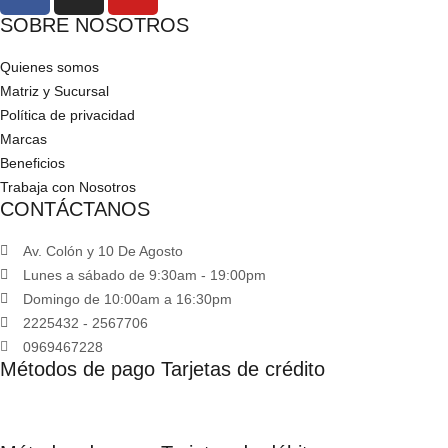
SOBRE NOSOTROS
Quienes somos
Matriz y Sucursal
Política de privacidad
Marcas
Beneficios
Trabaja con Nosotros
CONTÁCTANOS
Av. Colón y 10 De Agosto
Lunes a sábado de 9:30am - 19:00pm
Domingo de 10:00am a 16:30pm
2225432 - 2567706
0969467228
Métodos de pago Tarjetas de crédito