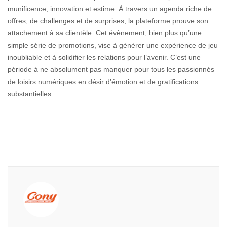
munificence, innovation et estime. À travers un agenda riche de
offres, de challenges et de surprises, la plateforme prouve son
attachement à sa clientèle. Cet évènement, bien plus qu’une
simple série de promotions, vise à générer une expérience de jeu
inoubliable et à solidifier les relations pour l’avenir. C’est une
période à ne absolument pas manquer pour tous les passionnés
de loisirs numériques en désir d’émotion et de gratifications
substantielles.