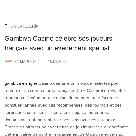
SIN CATEGORÍA
Gambiva Casino célèbre ses joueurs
français avec un événement spécial
BY
MAPOLO
15/06/2026
gambiva en ligne
Casino démarre un mois de festivités pour
remercier sa communauté française. Ce « Celebration Month »
représente l’événement principal du moment, une façon de
ponctuer l’année avec des récompenses, des tournois et des
surprises chaque jour. L’opérateur, déjà connu pour son
dynamisme, entend renforcer ses liens avec les joueurs en
France en offrant une expérience de jeu immersive et gratifiante.
Cette initiative démontre l’engagement de Gambiva envers son