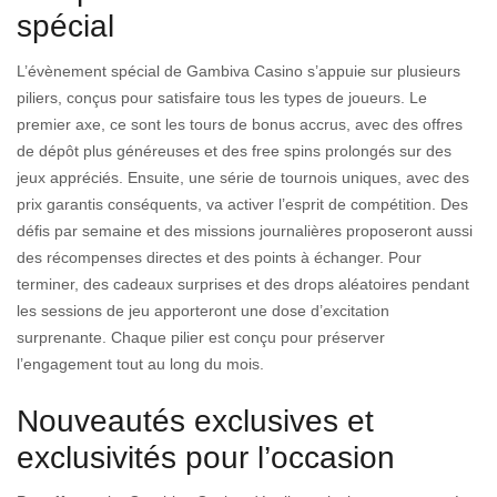
spécial
L’évènement spécial de Gambiva Casino s’appuie sur plusieurs
piliers, conçus pour satisfaire tous les types de joueurs. Le
premier axe, ce sont les tours de bonus accrus, avec des offres
de dépôt plus généreuses et des free spins prolongés sur des
jeux appréciés. Ensuite, une série de tournois uniques, avec des
prix garantis conséquents, va activer l’esprit de compétition. Des
défis par semaine et des missions journalières proposeront aussi
des récompenses directes et des points à échanger. Pour
terminer, des cadeaux surprises et des drops aléatoires pendant
les sessions de jeu apporteront une dose d’excitation
surprenante. Chaque pilier est conçu pour préserver
l’engagement tout au long du mois.
Nouveautés exclusives et
exclusivités pour l’occasion