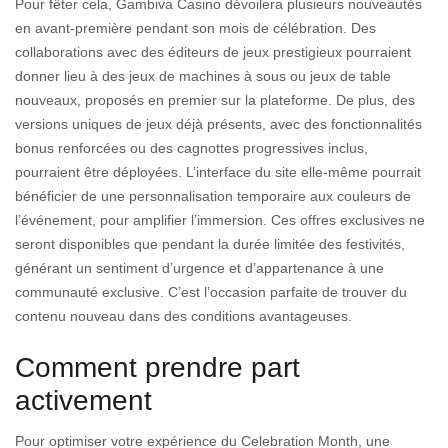
Pour fêter cela, Gambiva Casino dévoilera plusieurs nouveautés
en avant-première pendant son mois de célébration. Des
collaborations avec des éditeurs de jeux prestigieux pourraient
donner lieu à des jeux de machines à sous ou jeux de table
nouveaux, proposés en premier sur la plateforme. De plus, des
versions uniques de jeux déjà présents, avec des fonctionnalités
bonus renforcées ou des cagnottes progressives inclus,
pourraient être déployées. L’interface du site elle-même pourrait
bénéficier de une personnalisation temporaire aux couleurs de
l’événement, pour amplifier l’immersion. Ces offres exclusives ne
seront disponibles que pendant la durée limitée des festivités,
générant un sentiment d’urgence et d’appartenance à une
communauté exclusive. C’est l’occasion parfaite de trouver du
contenu nouveau dans des conditions avantageuses.
Comment prendre part
activement
Pour optimiser votre expérience du Celebration Month, une