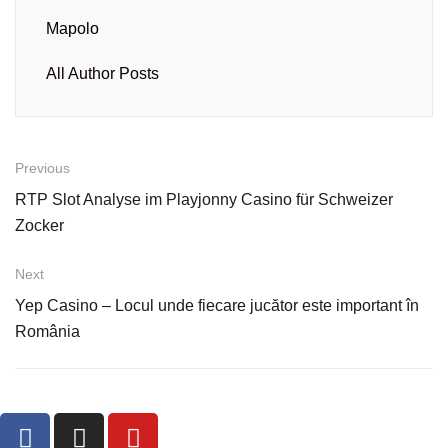
Mapolo
All Author Posts
Previous
RTP Slot Analyse im Playjonny Casino für Schweizer
Zocker
Next
Yep Casino – Locul unde fiecare jucător este important în
România