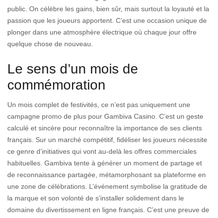
public. On célèbre les gains, bien sûr, mais surtout la loyauté et la
passion que les joueurs apportent. C’est une occasion unique de
plonger dans une atmosphère électrique où chaque jour offre
quelque chose de nouveau.
Le sens d’un mois de
commémoration
Un mois complet de festivités, ce n’est pas uniquement une
campagne promo de plus pour Gambiva Casino. C’est un geste
calculé et sincère pour reconnaître la importance de ses clients
français. Sur un marché compétitif, fidéliser les joueurs nécessite
ce genre d’initiatives qui vont au-delà les offres commerciales
habituelles. Gambiva tente à générer un moment de partage et
de reconnaissance partagée, métamorphosant sa plateforme en
une zone de célébrations. L’événement symbolise la gratitude de
la marque et son volonté de s’installer solidement dans le
domaine du divertissement en ligne français. C’est une preuve de