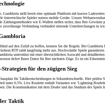
echnologie
n. Gambloria stellt bereit eine optimale Plattform mit kurzen Ladezeit
le österreichische Spieler nutzen mobile Geräte. Unsere Webanwendung
e Zahlungsmethoden wie E-Wallets stellen sicher, dass Ihre Gewinne 
Eine zuverlässige Verbindung verhindert störende Unterbrechungen in wic
i Gambloria
t blind auf den Zufall zu hoffen, kennen Sie die Regeln. Bei Gamblori
hohem RTP zahlt langfristig mehr aus. Hochvolatile Spiele garantieren 
bloria unterstützt mit einer übersichtlichen Auswahl und detaillierten
ion liefert Ihnen Daten für Ihre nächsten Züge. Es ist ein Erkenntnisp
-Strategien für den zügigen Sieg
chauplatz für Taktikentscheidungen in Sekundenschnelle. Hier prüfen S
l unter 0,5%. Live Roulette enthält Varianten wie ‘Lightning Roulette’
 üben. Die Kommunikation mit dem Dealer und das Studium des Spiels lie
ler Taktik