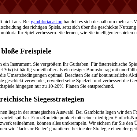
ft nicht aus. Bei
gambloriacasino
handelt es sich deshalb um mehr als V
Entscheidung des richtigen Spiels, setzt sich über die geschickte Nut
bloria Ihr Spiel verbessern. Sie lernen, wie Sie intelligenter spiele
 bloße Freispiele
 ein Instrument. Sie vergrößern Ihr Guthaben. Für österreichische Spi
 30x) ist häufig vorteilhafter als ein riesiger Bonusbetrag mit unerf
ie die Umsatzbedingungen optimal. Beachten Sie auf kontinuierliche Ak
te geschickt verwendet, erweitert seine Spielzeit und verbessert die Ge
hspiele hingegen nur zu 10-20%. Planen Sie entsprechend.
reichische Siegesstrategien
nen liegt in der strategischen Auswahl. Bei Gambloria legen wir den Fok
usvorteil spürbar. Euro-Roulette punktet mit seiner niedrigen Einfach-Nu
tzwerk teilnehmen, können alles umkrempeln. Wir sichern für Sie den Ü
en wie ‘Jacks or Better’ garantieren bei idealer Strategie einen der ger