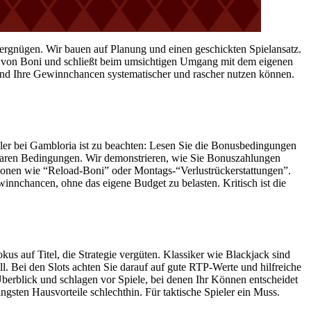
ergnügen. Wir bauen auf Planung und einen geschickten Spielansatz.
zung von Boni und schließt beim umsichtigen Umgang mit dem eigenen
n und Ihre Gewinnchancen systematischer und rascher nutzen können.
eler bei Gambloria ist zu beachten: Lesen Sie die Bonusbedingungen
üllbaren Bedingungen. Wir demonstrieren, wie Sie Bonuszahlungen
tionen wie “Reload-Boni” oder Montags-“Verlustrückerstattungen”.
winnchancen, ohne das eigene Budget zu belasten. Kritisch ist die
us auf Titel, die Strategie vergüten. Klassiker wie Blackjack sind
ll. Bei den Slots achten Sie darauf auf gute RTP-Werte und hilfreiche
berblick und schlagen vor Spiele, bei denen Ihr Können entscheidet
ingsten Hausvorteile schlechthin. Für taktische Spieler ein Muss.