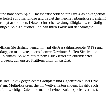
en und nahtlosem Spiel. Das ist entscheidend für Live-Casino-Angebote
 liefert auf Smartphone und Tablet die gleiche reibungslose Leistung
prompt ankommen. Diese technische Leistungsfähigkeit wird häufig
htigen Spielsituationen und hält Ihren Fokus auf der Strategie.
a blicken Sie deshalb genau hin: auf die Auszahlungsquote (RTP) und
dagegen massivere, aber seltenere Gewinne. Stellen Sie sich die
 Spielinfos. So wird aus reinem Glücksspiel ein durchdachtes
rozess, den unsere Plattform aktiv unterstützt.
ie Ihre Taktik gegen echte Croupiers und Gegenspieler. Bei Live
 mit Multiplikatoren, die Ihr Wettverhalten ändern. Es gibt auch
fern wichtige Daten, die man bei reinen Zufallsspielen vermisst.