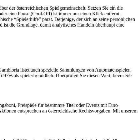
ber der österreichischen Spielgemeinschaft. Setzen Sie ein die
der eine Pause (Cool-Off) ist immer nur einen Klick entfernt.
hische “Spielerhilfe” parat. Derjenige, der sich an seine persönlichen
eld ist die Grundlage, damit analytisches Handeln überhaupt eine
 Gambloria listet auch spezielle Sammlungen von Automatenspielen
-97% als spielerfreundlich. Überprüfen Sie diesen Wert, bevor Sie
gsboni, Freispiele für bestimmte Titel oder Events mit Euro-
 Aktionen entsprechen an österreichische Rechtsvorgaben. Mit unserem