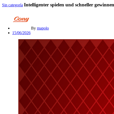
Intelligenter spielen und schneller gewinn
Sin categoría
By
mapolo
Posted
15/06/2026
on