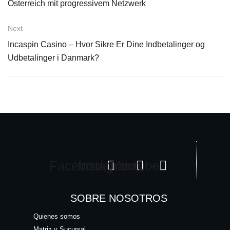
Österreich mit progressivem Netzwerk
Next
Incaspin Casino – Hvor Sikre Er Dine Indbetalinger og
Udbetalinger i Danmark?
Facebook
Instagram
Youtube
SOBRE NOSOTROS
Quienes somos
Matriz y Sucursal