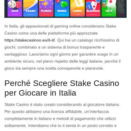
In Italia, gli appassionati di gaming online considerano Stake
Casino come una delle piattaforme più apprezzate
https://stakecasinoo.eu/it-it/
. Qui hai un catalogo ricchissimo di
giochi, combinato a un sistema di bonus trasparente e
vantaggioso. Lavoriamo ogni giorno per garantire svago in un
ambiente sicuro, nel pieno rispetto delle leggi italiane, perché il
gioco sia sempre una scelta consapevole e piacevole.
Perché Scegliere Stake Casino
per Giocare in Italia
Stake Casino è stato creato considerando al giocatore italiano.
Per questo abbiamo una licenza affidabile, un’interfaccia
completamente in italiano e metodi di pagamento che utilizzi
solitamente. Intendiamo che tu ti senta in un posto corretto e