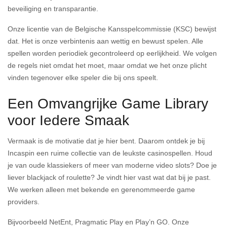
beveiliging en transparantie.
Onze licentie van de Belgische Kansspelcommissie (KSC) bewijst
dat. Het is onze verbintenis aan wettig en bewust spelen. Alle
spellen worden periodiek gecontroleerd op eerlijkheid. We volgen
de regels niet omdat het moet, maar omdat we het onze plicht
vinden tegenover elke speler die bij ons speelt.
Een Omvangrijke Game Library
voor Iedere Smaak
Vermaak is de motivatie dat je hier bent. Daarom ontdek je bij
Incaspin een ruime collectie van de leukste casinospellen. Houd
je van oude klassiekers of meer van moderne video slots? Doe je
liever blackjack of roulette? Je vindt hier vast wat dat bij je past.
We werken alleen met bekende en gerenommeerde game
providers.
Bijvoorbeeld NetEnt, Pragmatic Play en Play’n GO. Onze