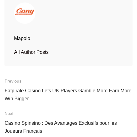
Mapolo
All Author Posts
Previous
Fatpirate Casino Lets UK Players Gamble More Earn More
Win Bigger
Next
Casino Spinsino : Des Avantages Exclusifs pour les
Joueurs Français