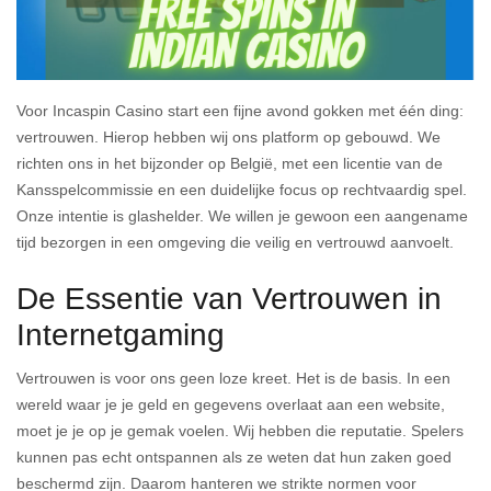
Voor Incaspin Casino start een fijne avond gokken met één ding:
vertrouwen. Hierop hebben wij ons platform op gebouwd. We
richten ons in het bijzonder op België, met een licentie van de
Kansspelcommissie en een duidelijke focus op rechtvaardig spel.
Onze intentie is glashelder. We willen je gewoon een aangename
tijd bezorgen in een omgeving die veilig en vertrouwd aanvoelt.
De Essentie van Vertrouwen in
Internetgaming
Vertrouwen is voor ons geen loze kreet. Het is de basis. In een
wereld waar je je geld en gegevens overlaat aan een website,
moet je je op je gemak voelen. Wij hebben die reputatie. Spelers
kunnen pas echt ontspannen als ze weten dat hun zaken goed
beschermd zijn. Daarom hanteren we strikte normen voor