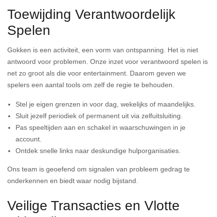
Toewijding Verantwoordelijk
Spelen
Gokken is een activiteit, een vorm van ontspanning. Het is niet
antwoord voor problemen. Onze inzet voor verantwoord spelen is
net zo groot als die voor entertainment. Daarom geven we
spelers een aantal tools om zelf de regie te behouden.
Stel je eigen grenzen in voor dag, wekelijks of maandelijks.
Sluit jezelf periodiek of permanent uit via zelfuitsluiting.
Pas speeltijden aan en schakel in waarschuwingen in je
account.
Ontdek snelle links naar deskundige hulporganisaties.
Ons team is geoefend om signalen van probleem gedrag te
onderkennen en biedt waar nodig bijstand.
Veilige Transacties en Vlotte