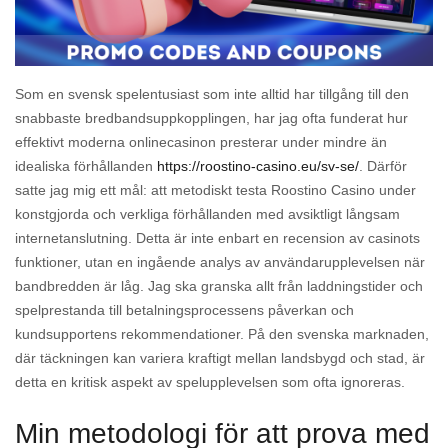
Som en svensk spelentusiast som inte alltid har tillgång till den
snabbaste bredbandsuppkopplingen, har jag ofta funderat hur
effektivt moderna onlinecasinon presterar under mindre än
idealiska förhållanden
https://roostino-casino.eu/sv-se/
. Därför
satte jag mig ett mål: att metodiskt testa Roostino Casino under
konstgjorda och verkliga förhållanden med avsiktligt långsam
internetanslutning. Detta är inte enbart en recension av casinots
funktioner, utan en ingående analys av användarupplevelsen när
bandbredden är låg. Jag ska granska allt från laddningstider och
spelprestanda till betalningsprocessens påverkan och
kundsupportens rekommendationer. På den svenska marknaden,
där täckningen kan variera kraftigt mellan landsbygd och stad, är
detta en kritisk aspekt av spelupplevelsen som ofta ignoreras.
Min metodologi för att prova med