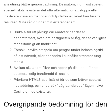
anslutning bättre genom cachning. Dessutom, inom just spelen,
speciellt slots, existerar det ofta alternativ för att stoppa eller
inaktivera vissa animeringar och ljudeffekter, vilket kan frisätta
resurser. Mina råd grundat min erfarenhet är:
Bruka alltid ett pålitligt WiFi-nätverk när det är
genomförbart, även om hastigheten är låg, det är vanligtvis
mer tillförlitligt än mobilt nät.
Försök undvika att spela om pengar under belastningstid
på ditt nätverk, eller när andra i hushållet streamar tung
media.
Avsluta alla andra flikar och appar på din enhet för att
optimera ledig bandbredd till casinot.
Prioritera HTML5-spel istället för de som kräver separat
nedladdning, och undersök “Låg bandbredd”-lägen i Live
Casino om de existerar.
Övergripande bedömning för den