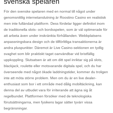
svenska spelaren
För den svenske spelaren med en normal till något under
genomsnittlig internetanslutning är Roostino Casino en realistisk
men inte fulländad plattform. Dess fördelar ligger definitivt inom
de traditionella slots- och bordsspelen, som är väl optimerade för
att arbeta även under inskränkta förhållanden. Webbplatsens
anpassningsbara design och de tillförlitliga transaktionerna är
andra pluspunkter. Däremot är Live Casino-sektionen en tydlig
svaghet som blir praktiskt taget oanvändbar vid bristfällig
uppkoppling. Slutsatsen är att om ditt spel inriktar sig på slots,
blackjack, roulette eller motsvarande digitala spel, och du har
överseende med något ökade laddningstider, kommer du troligen
inte att möta större problem. Men om du är en live dealer-
enthusiast som bor i ett område med dålig mobiltäckning, kan
denna del av utbudet vara för irriterande att ägna sig åt
regelbundet. Plattformen försöker med de teknologiska
förutsättningarna, men fysikens lagar sätter tyvärr vissa
begränsningar.