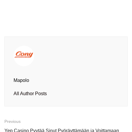
Mapolo
All Author Posts
Previous
Yep Casino Pyytää Sinut Pyöräyttämään ja Voittamaan