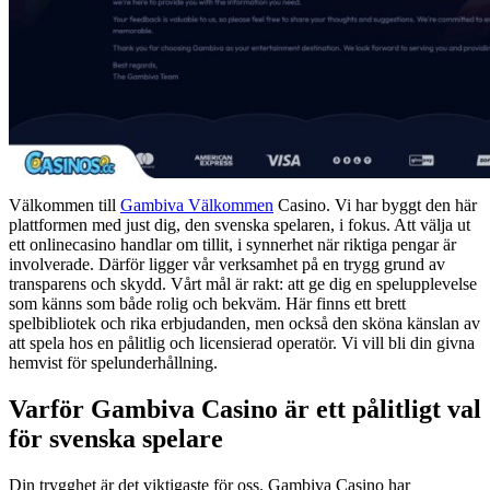
Välkommen till
Gambiva Välkommen
Casino. Vi har byggt den här
plattformen med just dig, den svenska spelaren, i fokus. Att välja ut
ett onlinecasino handlar om tillit, i synnerhet när riktiga pengar är
involverade. Därför ligger vår verksamhet på en trygg grund av
transparens och skydd. Vårt mål är rakt: att ge dig en spelupplevelse
som känns som både rolig och bekväm. Här finns ett brett
spelbibliotek och rika erbjudanden, men också den sköna känslan av
att spela hos en pålitlig och licensierad operatör. Vi vill bli din givna
hemvist för spelunderhållning.
Varför Gambiva Casino är ett pålitligt val
för svenska spelare
Din trygghet är det viktigaste för oss. Gambiva Casino har