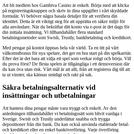
Att bli medlem hos Gambiva Casino är enkelt. Börja med att klicka
på registreringsknappen och skriv in dina uppgifter i vårt skyddade
formulär. Vi behöver några basala detaljer för att verifiera din
identitet. Detta är ett viktigt steg för att upprätta en säker miljö för
alla användare. När du bekräftat ditt konto via e-post är det dags för
din initiala insättning. Vi tillhandahåller flera standard
betalningsmetoder som Swish, Trustly, bankbetalning och kreditkort.
Med pengar på kontot öppnas hela vår värld. Ta en titt på vårt
välkomstbonus för nya spelare, det ger en bra start på din spelkarriär.
Efter det är det bara att välja ett spel som verkar roligt och börja. Vill
du prova först? De flesta spelen är tillgängliga i ett demoversion där
du kan öva utan risk. Vårt mål är att allt, från att registrera dig till att
ta ut vinster, ska kännas smidigt och rakt på sak.
Säkra betalningsalternativ vid
insättningar och utbetalningar
Att hantera dina pengar måste vara tryggt och enkelt. Av den
anledningen tillhandahåller vi betalningssätt som blivit vanliga i
Sverige. Swish och Trustly underlättar snabba och trygga
depositioner från din bank. Du kan också använda etablerade betal-
och kreditkort eller en enkel banköverföring. Varje överföring