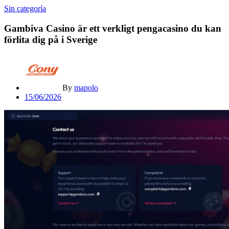
Sin categoría
Gambiva Casino är ett verkligt pengacasino du kan
förlita dig på i Sverige
By
mapolo
Posted
15/06/2026
on