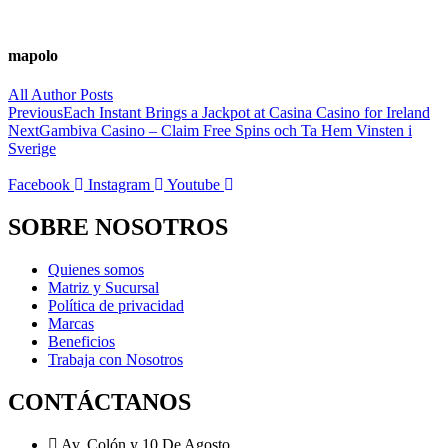
mapolo
All Author Posts
Post
Previous
Each Instant Brings a Jackpot at Casina Casino for Ireland
Next
Gambiva Casino – Claim Free Spins och Ta Hem Vinsten i
navigation
Sverige
Facebook
Instagram
Youtube
SOBRE NOSOTROS
Quienes somos
Matriz y Sucursal
Política de privacidad
Marcas
Beneficios
Trabaja con Nosotros
CONTÁCTANOS
Av. Colón y 10 De Agosto