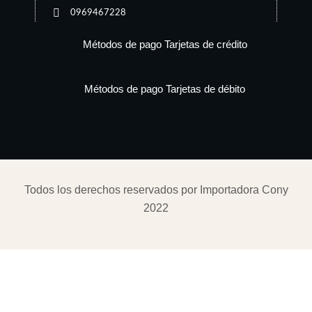
0969467228
Métodos de pago Tarjetas de crédito
Métodos de pago Tarjetas de débito
Todos los derechos reservados por Importadora Cony
2022