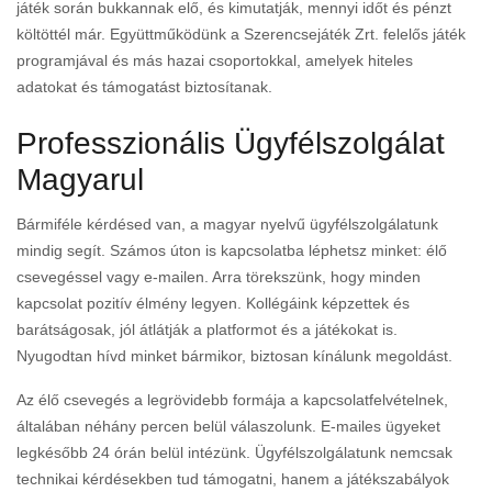
játék során bukkannak elő, és kimutatják, mennyi időt és pénzt
költöttél már. Együttműködünk a Szerencsejáték Zrt. felelős játék
programjával és más hazai csoportokkal, amelyek hiteles
adatokat és támogatást biztosítanak.
Professzionális Ügyfélszolgálat
Magyarul
Bármiféle kérdésed van, a magyar nyelvű ügyfélszolgálatunk
mindig segít. Számos úton is kapcsolatba léphetsz minket: élő
csevegéssel vagy e-mailen. Arra törekszünk, hogy minden
kapcsolat pozitív élmény legyen. Kollégáink képzettek és
barátságosak, jól átlátják a platformot és a játékokat is.
Nyugodtan hívd minket bármikor, biztosan kínálunk megoldást.
Az élő csevegés a legrövidebb formája a kapcsolatfelvételnek,
általában néhány percen belül válaszolunk. E-mailes ügyeket
legkésőbb 24 órán belül intézünk. Ügyfélszolgálatunk nemcsak
technikai kérdésekben tud támogatni, hanem a játékszabályok