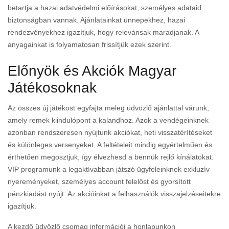
betartja a hazai adatvédelmi előírásokat, személyes adataid
biztonságban vannak. Ajánlatainkat ünnepekhez, hazai
rendezvényekhez igazítjuk, hogy relevánsak maradjanak. A
anyagainkat is folyamatosan frissítjük ezek szerint.
Előnyök és Akciók Magyar
Játékosoknak
Az összes új játékost egyfajta meleg üdvözlő ajánlattal várunk,
amely remek kiindulópont a kalandhoz. Azok a vendégeinknek
azonban rendszeresen nyújtunk akciókat, heti visszatérítéseket
és különleges versenyeket. A feltételeit mindig egyértelműen és
érthetően megosztjuk, így élvezhesd a bennük rejlő kínálatokat.
VIP programunk a legaktívabban játszó ügyfeleinknek exkluzív
nyereményeket, személyes account felelőst és gyorsított
pénzkiadást nyújt. Az akcióinkat a felhasználók visszajelzéseitekre
igazítjuk.
A kezdő üdvözlő csomag információi a honlapunkon