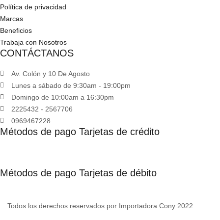
Política de privacidad
Marcas
Beneficios
Trabaja con Nosotros
CONTÁCTANOS
Av. Colón y 10 De Agosto
Lunes a sábado de 9:30am - 19:00pm
Domingo de 10:00am a 16:30pm
2225432 - 2567706
0969467228
Métodos de pago Tarjetas de crédito
Métodos de pago Tarjetas de débito
Todos los derechos reservados por Importadora Cony 2022