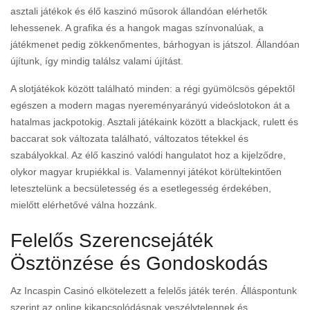
asztali játékok és élő kaszinó műsorok állandóan elérhetők
lehessenek. A grafika és a hangok magas színvonalúak, a
játékmenet pedig zökkenőmentes, bárhogyan is játszol. Állandóan
újítunk, így mindig találsz valami újítást.
A slotjátékok között található minden: a régi gyümölcsös gépektől
egészen a modern magas nyereményarányú videóslotokon át a
hatalmas jackpotokig. Asztali játékaink között a blackjack, rulett és
baccarat sok változata található, változatos tétekkel és
szabályokkal. Az élő kaszinó valódi hangulatot hoz a kijelződre,
olykor magyar krupiékkal is. Valamennyi játékot körültekintően
letesztelünk a becsületesség és a esetlegesség érdekében,
mielőtt elérhetővé válna hozzánk.
Felelős Szerencsejáték
Ösztönzése és Gondoskodás
Az Incaspin Casinó elkötelezett a felelős játék terén. Álláspontunk
szerint az online kikapcsolódásnak veszélytelennek és