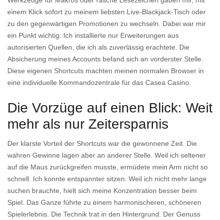
einem Klick sofort zu meinem liebsten Live-Blackjack-Tisch oder
zu den gegenwärtigen Promotionen zu wechseln. Dabei war mir
ein Punkt wichtig: Ich installierte nur Erweiterungen aus
autorisierten Quellen, die ich als zuverlässig erachtete. Die
Absicherung meines Accounts befand sich an vorderster Stelle.
Diese eigenen Shortcuts machten meinen normalen Browser in
eine individuelle Kommandozentrale für das Casea Casino.
Die Vorzüge auf einen Blick: Weit
mehr als nur Zeitersparnis
Der klarste Vorteil der Shortcuts war die gewonnene Zeit. Die
wahren Gewinne lagen aber an anderer Stelle. Weil ich seltener
auf die Maus zurückgreifen musste, ermüdete mein Arm nicht so
schnell. Ich konnte entspannter sitzen. Weil ich nicht mehr lange
suchen brauchte, hielt sich meine Konzentration besser beim
Spiel. Das Ganze führte zu einem harmonischeren, schöneren
Spielerlebnis. Die Technik trat in den Hintergrund. Der Genuss