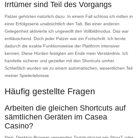
Irrtümer sind Teil des Vorgangs
Patzer gehörten natürlich dazu. In einem Fall schloss ich mitten in
einer Erfolgsserie unabsichtlich den Tab. Bei einer anderen
Gelegenheit aktivierte ich ungewollt den Vollbildmodus. Das war
enttäuschend. Doch jeder Patzer war ein Fortschritt. Ich lernte
dadurch die exakte Funktionsweise der Plattform intensiver
kennen. Diese Hürden festigten am Ende mein Verständnis. Ich
handelte sicherer und gezielter mit den Shortcuts umher.
Schließlich wurden sie zu einem automatischen, wesentlichen Teil
meiner Spielerlebnisse.
Häufig gestellte Fragen
Arbeiten die gleichen Shortcuts auf
sämtlichen Geräten im Casea
Casino?
Nein. Desktop-Browser verwenden Tastaturkürzel wie Strg+T oder