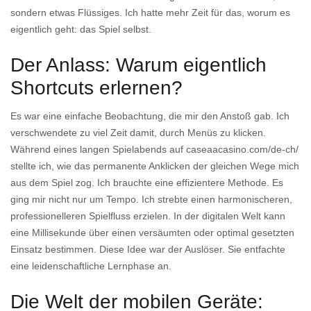
sondern etwas Flüssiges. Ich hatte mehr Zeit für das, worum es
eigentlich geht: das Spiel selbst.
Der Anlass: Warum eigentlich
Shortcuts erlernen?
Es war eine einfache Beobachtung, die mir den Anstoß gab. Ich
verschwendete zu viel Zeit damit, durch Menüs zu klicken.
Während eines langen Spielabends auf caseaacasino.com/de-ch/
stellte ich, wie das permanente Anklicken der gleichen Wege mich
aus dem Spiel zog. Ich brauchte eine effizientere Methode. Es
ging mir nicht nur um Tempo. Ich strebte einen harmonischeren,
professionelleren Spielfluss erzielen. In der digitalen Welt kann
eine Millisekunde über einen versäumten oder optimal gesetzten
Einsatz bestimmen. Diese Idee war der Auslöser. Sie entfachte
eine leidenschaftliche Lernphase an.
Die Welt der mobilen Geräte: