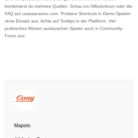
kombinierst du mehrere Quellen: Schau ins Hilfezentrum oder die
FAQ auf caseaacasino.com. Probiere Shortcuts in Demo-Spielen
ohne Einsatz aus. Achte auf Tooltips in der Plattform. Viel
praktisches Wissen austauschen Spieler auch in Community-
Foren aus.
Mapolo