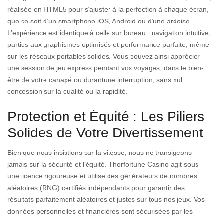
réalisée en HTML5 pour s’ajuster à la perfection à chaque écran,
que ce soit d’un smartphone iOS, Android ou d’une ardoise.
L’expérience est identique à celle sur bureau : navigation intuitive,
parties aux graphismes optimisés et performance parfaite, même
sur les réseaux portables solides. Vous pouvez ainsi apprécier
une session de jeu express pendant vos voyages, dans le bien-
être de votre canapé ou durantune interruption, sans nul
concession sur la qualité ou la rapidité.
Protection et Équité : Les Piliers
Solides de Votre Divertissement
Bien que nous insistions sur la vitesse, nous ne transigeons
jamais sur la sécurité et l’équité. Thorfortune Casino agit sous
une licence rigoureuse et utilise des générateurs de nombres
aléatoires (RNG) certifiés indépendants pour garantir des
résultats parfaitement aléatoires et justes sur tous nos jeux. Vos
données personnelles et financières sont sécurisées par les