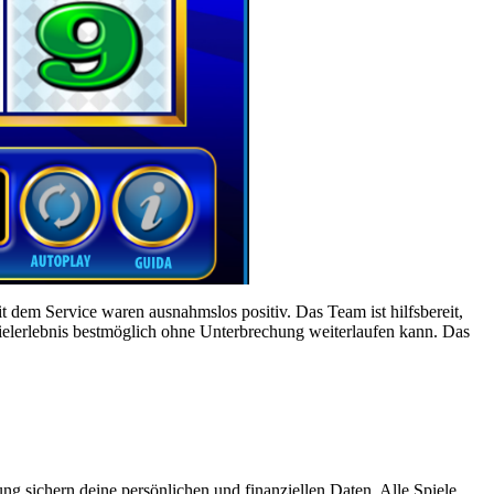
t dem Service waren ausnahmslos positiv. Das Team ist hilfsbereit,
pielerlebnis bestmöglich ohne Unterbrechung weiterlaufen kann. Das
ung sichern deine persönlichen und finanziellen Daten. Alle Spiele