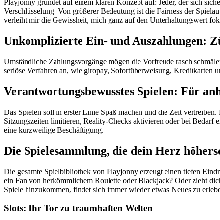
Playjonny gründet auf einem klaren Konzept auf: Jeder, der sich siche
Verschlüsselung. Von größerer Bedeutung ist die Fairness der Spielaut
verleiht mir die Gewissheit, mich ganz auf den Unterhaltungswert fo
Unkomplizierte Ein- und Auszahlungen: Zü
Umständliche Zahlungsvorgänge mögen die Vorfreude rasch schmälern.
seriöse Verfahren an, wie giropay, Sofortüberweisung, Kreditkarten u
Verantwortungsbewusstes Spielen: Für an
Das Spielen soll in erster Linie Spaß machen und die Zeit vertreiben. 
Sitzungszeiten limitieren, Reality-Checks aktivieren oder bei Bedarf e
eine kurzweilige Beschäftigung.
Die Spielesammlung, die dein Herz höhersc
Die gesamte Spielbibliothek von Playjonny erzeugt einen tiefen Eind
ein Fan von herkömmlichem Roulette oder Blackjack? Oder zieht dich
Spiele hinzukommen, findet sich immer wieder etwas Neues zu erleb
Slots: Ihr Tor zu traumhaften Welten