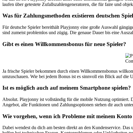
laufen über getestete Zufallszahlengeneratoren, die für faire und obje
Was für Zahlungsmethoden existieren deutschen Spie
Für deutsche Spieler bereithält Playjonny eine große Auswahl gängig
sind zumeist problemlos und zügig. Die genaue Dauer bis eine Ausz
Gibt es einen Willkommensbonus für neue Spieler?
Ja frische Spieler bekommen durch einen Willkommensbonus willkommen
umzuschauen. Wie bei jedem Bonus ist es sinnvoll ein Blick auf die
Ist es möglich auch auf meinem Smartphone spielen?
Absolut. Playjonny ist vollständig für die mobile Nutzung optimiert.
Angebot, alle Funktionen und Zahlungsoptionen stehen dir auch unte
Wie vorgehen, wenn ich Probleme mit meinem Konto
Dabei wendest du dich am besten direkt an den Kundenservice. Das un
helfen bei technischen Fragen, Kontoproblemen oder Unklarheiten z