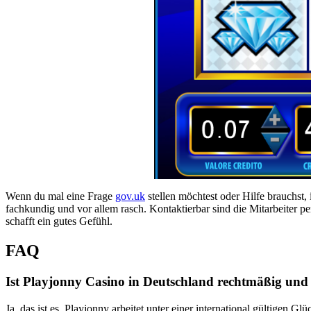
Wenn du mal eine Frage
gov.uk
stellen möchtest oder Hilfe brauchst,
fachkundig und vor allem rasch. Kontaktierbar sind die Mitarbeiter 
schafft ein gutes Gefühl.
FAQ
Ist Playjonny Casino in Deutschland rechtmäßig und 
Ja, das ist es. Playjonny arbeitet unter einer international gültigen