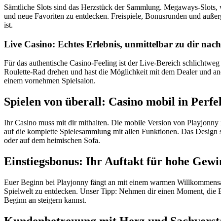
Sämtliche Slots sind das Herzstück der Sammlung. Megaways-Slots, w
und neue Favoriten zu entdecken. Freispiele, Bonusrunden und außer
ist.
Live Casino: Echtes Erlebnis, unmittelbar zu dir nac
Für das authentische Casino-Feeling ist der Live-Bereich schlichtweg
Roulette-Rad drehen und hast die Möglichkeit mit dem Dealer und and
einem vornehmen Spielsalon.
Spielen von überall: Casino mobil in Perfe
Ihr Casino muss mit dir mithalten. Die mobile Version von Playjonny 
auf die komplette Spielesammlung mit allen Funktionen. Das Design s
oder auf dem heimischen Sofa.
Einstiegsbonus: Ihr Auftakt für hohe Gew
Euer Beginn bei Playjonny fängt an mit einem warmen Willkommen
Spielwelt zu entdecken. Unser Tipp: Nehmen dir einen Moment, die 
Beginn an steigern kannst.