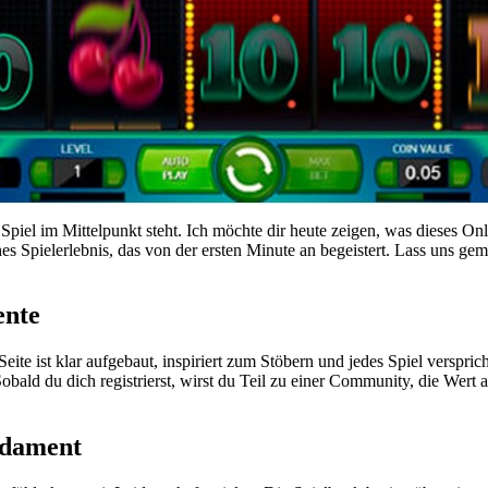
el im Mittelpunkt steht. Ich möchte dir heute zeigen, was dieses Onli
es Spielerlebnis, das von der ersten Minute an begeistert. Lass uns g
ente
eite ist klar aufgebaut, inspiriert zum Stöbern und jedes Spiel verspri
bald du dich registrierst, wirst du Teil zu einer Community, die Wert a
ndament