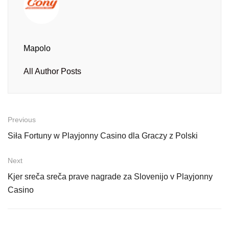
Mapolo
All Author Posts
Previous
Siła Fortuny w Playjonny Casino dla Graczy z Polski
Next
Kjer sreča sreča prave nagrade za Slovenijo v Playjonny
Casino