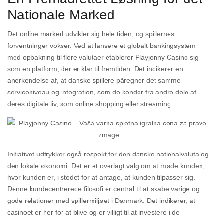
Nationale Marked
Det online marked udvikler sig hele tiden, og spillernes
forventninger vokser. Ved at lansere et globalt bankingsystem
med opbakning til flere valutaer etablerer Playjonny Casino sig
som en platform, der er klar til fremtiden. Det indikerer en
anerkendelse af, at danske spillere påregner det samme
serviceniveau og integration, som de kender fra andre dele af
deres digitale liv, som online shopping eller streaming.
Initiativet udtrykker også respekt for den danske nationalvaluta og
den lokale økonomi. Det er et overlagt valg om at møde kunden,
hvor kunden er, i stedet for at antage, at kunden tilpasser sig.
Denne kundecentrerede filosofi er central til at skabe varige og
gode relationer med spillermiljøet i Danmark. Det indikerer, at
casinoet er her for at blive og er villigt til at investere i de