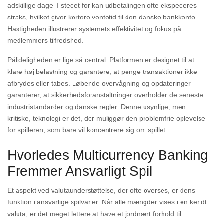
adskillige dage. I stedet for kan udbetalingen ofte ekspederes
straks, hvilket giver kortere ventetid til den danske bankkonto.
Hastigheden illustrerer systemets effektivitet og fokus på
medlemmers tilfredshed.
Pålideligheden er lige så central. Platformen er designet til at
klare høj belastning og garantere, at penge transaktioner ikke
afbrydes eller tabes. Løbende overvågning og opdateringer
garanterer, at sikkerhedsforanstaltninger overholder de seneste
industristandarder og danske regler. Denne usynlige, men
kritiske, teknologi er det, der muliggør den problemfrie oplevelse
for spilleren, som bare vil koncentrere sig om spillet.
Hvorledes Multicurrency Banking
Fremmer Ansvarligt Spil
Et aspekt ved valutaunderstøttelse, der ofte overses, er dens
funktion i ansvarlige spilvaner. Når alle mængder vises i en kendt
valuta, er det meget lettere at have et jordnært forhold til