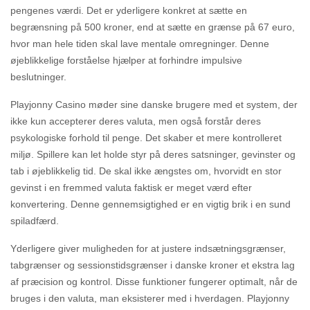
pengenes værdi. Det er yderligere konkret at sætte en
begrænsning på 500 kroner, end at sætte en grænse på 67 euro,
hvor man hele tiden skal lave mentale omregninger. Denne
øjeblikkelige forståelse hjælper at forhindre impulsive
beslutninger.
Playjonny Casino møder sine danske brugere med et system, der
ikke kun accepterer deres valuta, men også forstår deres
psykologiske forhold til penge. Det skaber et mere kontrolleret
miljø. Spillere kan let holde styr på deres satsninger, gevinster og
tab i øjeblikkelig tid. De skal ikke ængstes om, hvorvidt en stor
gevinst i en fremmed valuta faktisk er meget værd efter
konvertering. Denne gennemsigtighed er en vigtig brik i en sund
spiladfærd.
Yderligere giver muligheden for at justere indsætningsgrænser,
tabgrænser og sessionstidsgrænser i danske kroner et ekstra lag
af præcision og kontrol. Disse funktioner fungerer optimalt, når de
bruges i den valuta, man eksisterer med i hverdagen. Playjonny