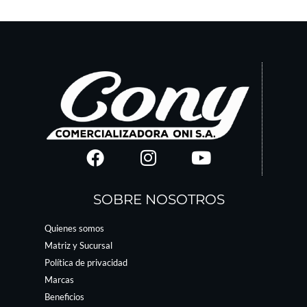
SOBRE NOSOTROS
Quienes somos
Matriz y Sucursal
Política de privacidad
Marcas
Beneficios