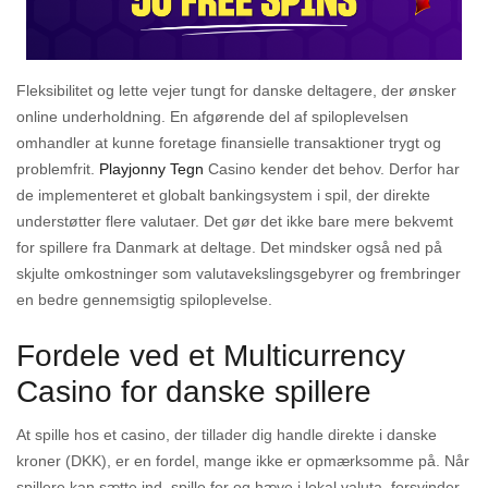
Fleksibilitet og lette vejer tungt for danske deltagere, der ønsker
online underholdning. En afgørende del af spiloplevelsen
omhandler at kunne foretage finansielle transaktioner trygt og
problemfrit.
Playjonny Tegn
Casino kender det behov. Derfor har
de implementeret et globalt bankingsystem i spil, der direkte
understøtter flere valutaer. Det gør det ikke bare mere bekvemt
for spillere fra Danmark at deltage. Det mindsker også ned på
skjulte omkostninger som valutavekslingsgebyrer og frembringer
en bedre gennemsigtig spiloplevelse.
Fordele ved et Multicurrency
Casino for danske spillere
At spille hos et casino, der tillader dig handle direkte i danske
kroner (DKK), er en fordel, mange ikke er opmærksomme på. Når
spillere kan sætte ind, spille for og hæve i lokal valuta, forsvinder