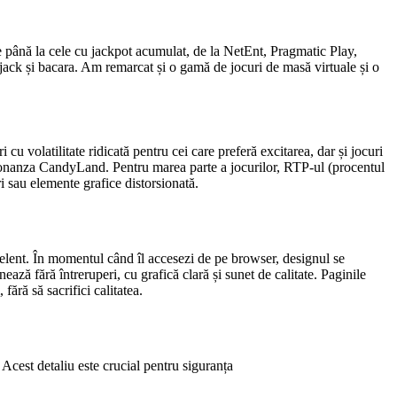
mple până la cele cu jackpot acumulat, de la NetEnt, Pragmatic Play,
ack și bacara. Am remarcat și o gamă de jocuri de masă virtuale și o
ri cu volatilitate ridicată pentru cei care preferă excitarea, dar și jocuri
onanza CandyLand. Pentru marea parte a jocurilor, RTP-ul (procentul
ri sau elemente grafice distorsionată.
xcelent. În momentul când îl accesezi de pe browser, designul se
ază fără întreruperi, cu grafică clară și sunet de calitate. Paginile
ără să sacrifici calitatea.
cest detaliu este crucial pentru siguranța