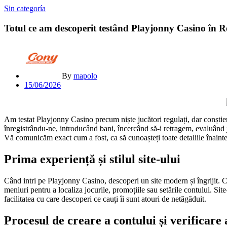
Sin categoría
Totul ce am descoperit testând Playjonny Casino în 
By
mapolo
15/06/2026
Am testat Playjonny Casino precum niște jucători regulați, dar conștien
înregistrându-ne, introducând bani, încercând să-i retragem, evaluând jocu
Vă comunicăm exact cum a fost, ca să cunoașteți toate detaliile înainte
Prima experiență și stilul site-ului
Când intri pe Playjonny Casino, descoperi un site modern și îngrijit. 
meniuri pentru a localiza jocurile, promoțiile sau setările contului. Sit
facilitatea cu care descoperi ce cauți îi sunt atouri de netăgăduit.
Procesul de creare a contului și verificare 