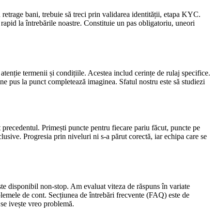
etrage bani, trebuie să treci prin validarea identității, etapa KYC.
pid la întrebările noastre. Constituie un pas obligatoriu, uneori
enție termenii și condițiile. Acestea includ cerințe de rulaj specifice.
bine pus la punct completează imaginea. Sfatul nostru este să studiezi
 precedentul. Primești puncte pentru fiecare pariu făcut, puncte pe
usive. Progresia prin niveluri ni s-a părut corectă, iar echipa care se
este disponibil non-stop. Am evaluat viteza de răspuns în variate
roblemele de cont. Secțiunea de întrebări frecvente (FAQ) este de
ă se ivește vreo problemă.