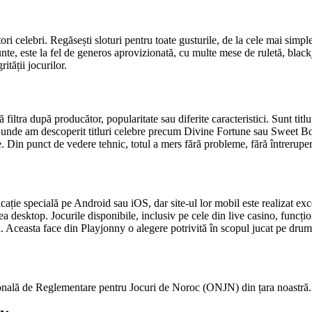
atori celebri. Regăsești sloturi pentru toate gusturile, de la cele mai si
, este la fel de generos aprovizionată, cu multe mese de ruletă, blackj
ității jocurilor.
ă filtra după producător, popularitate sau diferite caracteristici. Sunt titlu
, unde am descoperit titluri celebre precum Divine Fortune sau Sweet B
ate. Din punct de vedere tehnic, totul a mers fără probleme, fără întrerupe
cație specială pe Android sau iOS, dar site-ul lor mobil este realizat e
 desktop. Jocurile disponibile, inclusiv pe cele din live casino, funcțione
 Aceasta face din Playjonny o alegere potrivită în scopul jucat pe drum, f
onală de Reglementare pentru Jocuri de Noroc (ONJN) din țara noastră. A