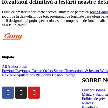
Rezultatul definitivă a testării noastre deta
După ce am trecut prin toate acestea, suntem de părere că
Joacă Gratu
jocuri de la dezvoltatori de top, programul de loialitate care oferă bene
ar fi designul mai puțin spectaculos, sunt compensate de funcționalitat
să o iei în calcul.
mapolo
All Author Posts
Previous
Playjonny Casino Offers Secure Transactions & Instant With
Next
Alle Spillere hos Playjonny Casino i Norge
SOBRE 
Quienes somos
Matriz y Sucursa
Política de priva
Marcas
Beneficios