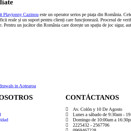
liate
it Playjonny Cazinou
este un operator serios pe piața din România. Cele
ficii reale și un suport pentru clienți care funcționează. Procesul de verif
e. Pentru un jucător din România care dorește un spațiu de joc sigur, aut
drawals in Aotearoa
NOSOTROS
CONTÁCTANOS
Av. Colón y 10 De Agosto
l
Lunes a sábado de 9:30am - 1
cidad
Domingo de 10:00am a 16:30
2225432 - 2567706
0969467228