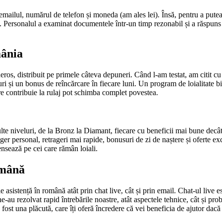
mailul, numărul de telefon și moneda (am ales lei). Însă, pentru a putea r
 Personalul a examinat documentele într-un timp rezonabil și a răspuns ra
mânia
os, distribuit pe primele câteva depuneri. Când l-am testat, am citit cu at
uri și un bonus de reîncărcare în fiecare luni. Un program de loialitate 
are contribuie la rulaj pot schimba complet povestea.
lte niveluri, de la Bronz la Diamant, fiecare cu beneficii mai bune decât
er personal, retrageri mai rapide, bonusuri de zi de naștere și oferte excl
sează pe cei care rămân loiali.
omână
e asistență în română atât prin chat live, cât și prin email. Chat-ul live 
 ne-au rezolvat rapid întrebările noastre, atât aspectele tehnice, cât și p
fost una plăcută, care îți oferă încredere că vei beneficia de ajutor dac