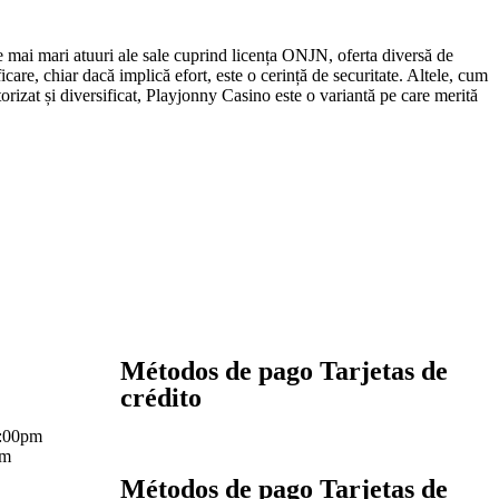
 mai mari atuuri ale sale cuprind licența ONJN, oferta diversă de
icare, chiar dacă implică efort, este o cerință de securitate. Altele, cum
orizat și diversificat, Playjonny Casino este o variantă pe care merită
Métodos de pago Tarjetas de
crédito
9:00pm
pm
Métodos de pago Tarjetas de