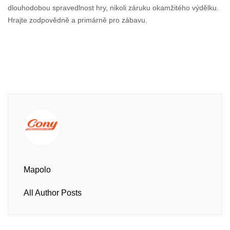
dlouhodobou spravedlnost hry, nikoli záruku okamžitého výdělku.
Hrajte zodpovědně a primárně pro zábavu.
Mapolo
All Author Posts