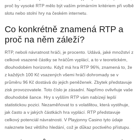
proč by vysoké RTP mělo být vaším primárním kritériem při volbě
slotu nebo stolní hry na českém internetu.
Co konkrétně znamená RTP a
proč na něm záleží?
RTP, neboli návratnost hráči, je procento. Udává, jaké množství z
celkové vsazené částky se hráčům vyplácí, a to v teoretickém,
dlouhodobém horizontu. Když má hra RTP 96%, znamená to, že
z každých 100 Kč vsazených všemi hráči dohromady se v
průměru 96 Kč dostává do jejich peněženek. Zbytek představuje
zisk provozovatele. Toto číslo je zásadní. Napřímo ovlivňuje vaše
dlouhodobé šance. Hry s vyšším RTP vám nabízejí lepší
statistickou pozici. Nezaměňovat to s volatilitou, která vystihuje,
jak často a v jakých částkách hra vyplácí. RTP představuje
celkový potenciál návratnosti. V Playjonny Casino tyto údaje
naleznete bez většího hledání, což je důkaz poctivého přístupu.