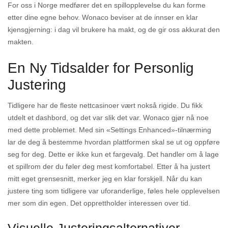
For oss i Norge medfører det en spillopplevelse du kan forme
etter dine egne behov. Wonaco beviser at de innser en klar
kjensgjerning: i dag vil brukere ha makt, og de gir oss akkurat den
makten.
En Ny Tidsalder for Personlig
Justering
Tidligere har de fleste nettcasinoer vært nokså rigide. Du fikk
utdelt et dashbord, og det var slik det var. Wonaco gjør nå noe
med dette problemet. Med sin «Settings Enhanced»-tilnærming
lar de deg å bestemme hvordan plattformen skal se ut og oppføre
seg for deg. Dette er ikke kun et fargevalg. Det handler om å lage
et spillrom der du føler deg mest komfortabel. Etter å ha justert
mitt eget grensesnitt, merker jeg en klar forskjell. Når du kan
justere ting som tidligere var uforanderlige, føles hele opplevelsen
mer som din egen. Det opprettholder interessen over tid.