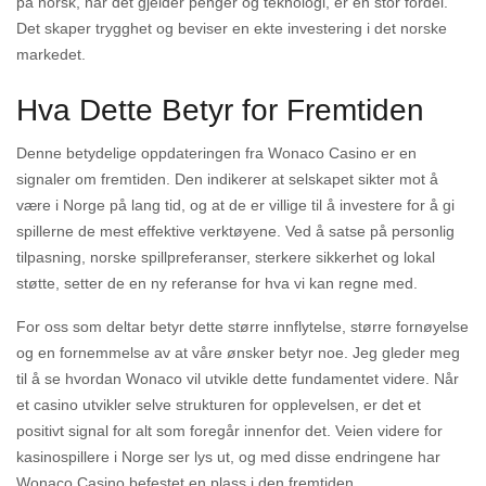
på norsk, når det gjelder penger og teknologi, er en stor fordel.
Det skaper trygghet og beviser en ekte investering i det norske
markedet.
Hva Dette Betyr for Fremtiden
Denne betydelige oppdateringen fra Wonaco Casino er en
signaler om fremtiden. Den indikerer at selskapet sikter mot å
være i Norge på lang tid, og at de er villige til å investere for å gi
spillerne de mest effektive verktøyene. Ved å satse på personlig
tilpasning, norske spillpreferanser, sterkere sikkerhet og lokal
støtte, setter de en ny referanse for hva vi kan regne med.
For oss som deltar betyr dette større innflytelse, større fornøyelse
og en fornemmelse av at våre ønsker betyr noe. Jeg gleder meg
til å se hvordan Wonaco vil utvikle dette fundamentet videre. Når
et casino utvikler selve strukturen for opplevelsen, er det et
positivt signal for alt som foregår innenfor det. Veien videre for
kasinospillere i Norge ser lys ut, og med disse endringene har
Wonaco Casino befestet en plass i den fremtiden.