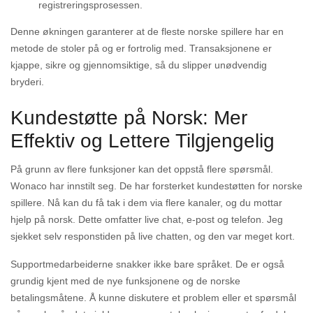
registreringsprosessen.
Denne økningen garanterer at de fleste norske spillere har en
metode de stoler på og er fortrolig med. Transaksjonene er
kjappe, sikre og gjennomsiktige, så du slipper unødvendig
bryderi.
Kundestøtte på Norsk: Mer
Effektiv og Lettere Tilgjengelig
På grunn av flere funksjoner kan det oppstå flere spørsmål.
Wonaco har innstilt seg. De har forsterket kundestøtten for norske
spillere. Nå kan du få tak i dem via flere kanaler, og du mottar
hjelp på norsk. Dette omfatter live chat, e-post og telefon. Jeg
sjekket selv responstiden på live chatten, og den var meget kort.
Supportmedarbeiderne snakker ikke bare språket. De er også
grundig kjent med de nye funksjonene og de norske
betalingsmåtene. Å kunne diskutere et problem eller et spørsmål