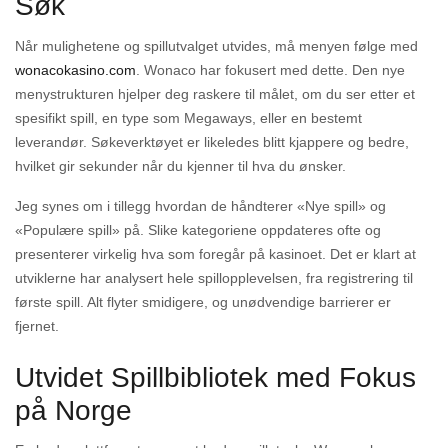
Søk
Når mulighetene og spillutvalget utvides, må menyen følge med
wonacokasino.com
. Wonaco har fokusert med dette. Den nye
menystrukturen hjelper deg raskere til målet, om du ser etter et
spesifikt spill, en type som Megaways, eller en bestemt
leverandør. Søkeverktøyet er likeledes blitt kjappere og bedre,
hvilket gir sekunder når du kjenner til hva du ønsker.
Jeg synes om i tillegg hvordan de håndterer «Nye spill» og
«Populære spill» på. Slike kategoriene oppdateres ofte og
presenterer virkelig hva som foregår på kasinoet. Det er klart at
utviklerne har analysert hele spillopplevelsen, fra registrering til
første spill. Alt flyter smidigere, og unødvendige barrierer er
fjernet.
Utvidet Spillbibliotek med Fokus
på Norge