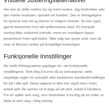
Visuelle Justeringsalternativer
Her kan du skifte mellom lys og mørk modus. Jeg foretrekker selv
den mørke modusen, spesielt om kvelden. Den er behageligere
for øynene over tid og danner et roligere inntrykk. Du kan også
gjerne bestemme hvor tett spillemneene vises. En kompakt
visning tilbyr maksimal oversikt, mens en romsligere layout
presenterer hvert spill bedre. Slike valg kan synes små, men de
viser at Wonaco tenker på forskjellige brukertyper.
Funksjonelle Innstillinger
De reelle frihetsgradene oppdager du i de funksjonelle
innstillingene. Tenk deg å kunne slå av animasjoner, sette
nøyaktige regler for autospill, eller bestemme standardinnstillinger
for lyd i alle spill. Disse valgene er ikke mer skjult inne i hvert
enkelt spill. De samles nå til dags på ett sted, enkelt å håndtere.
For en spiller som meg, som foretrekker å ha ting på sin måte, er
dette et stort steg i riktig retning.