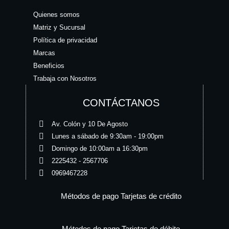
Quienes somos
Matriz y Sucursal
Política de privacidad
Marcas
Beneficios
Trabaja con Nosotros
CONTÁCTANOS
Av. Colón y 10 De Agosto
Lunes a sábado de 9:30am - 19:00pm
Domingo de 10:00am a 16:30pm
2225432 - 2567706
0969467228
Métodos de pago Tarjetas de crédito
Métodos de pago Tarjetas de débito