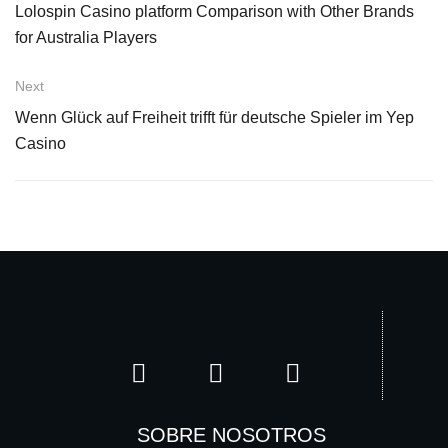
Lolospin Casino platform Comparison with Other Brands
for Australia Players
Next
Wenn Glück auf Freiheit trifft für deutsche Spieler im Yep
Casino
SOBRE NOSOTROS