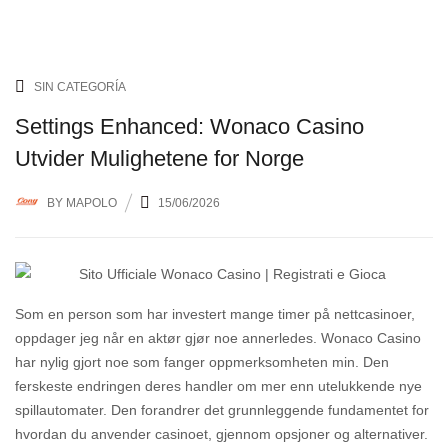
SIN CATEGORÍA
Settings Enhanced: Wonaco Casino
Utvider Mulighetene for Norge
BY
MAPOLO
15/06/2026
Som en person som har investert mange timer på nettcasinoer,
oppdager jeg når en aktør gjør noe annerledes. Wonaco Casino
har nylig gjort noe som fanger oppmerksomheten min. Den
ferskeste endringen deres handler om mer enn utelukkende nye
spillautomater. Den forandrer det grunnleggende fundamentet for
hvordan du anvender casinoet, gjennom opsjoner og alternativer.