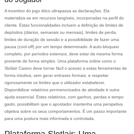
A incentivo do jogo ético ultrapassa as declarações. Ela
materializa-se em recursos tangíveis, incorporadas na perfil do
cliente. Estas funcionalidades incluem a definição de limites de
depósitos (diários, semanais ou mensais), limites de perda,
limites de duração de sessão e a possibilidade de fazer uma
pausa (cool-off) por um tempo determinado. A auto-bloqueio
completo, por períodos extensos, deve estar da mesma forma
presente de forma simples. Uma plataforma online como o
Slotlair Casino deve tornar fácil o acesso a estas ferramentas de
forma intuitiva, sem gerar entraves formais, e respeitar
rigorosamente os limites que o utilizador estabelecer.
Disponibilizar relatórios pormenorizados de atividade é outra
ajuda essencial. Estes relatórios, com ganhos, perdas e tempo
gasto, possibilitam que o apostador mantenha uma perspetiva
objetiva sobre os seus comportamentos. É um passo importante
para uma postura mais informada e controlada.
Plataforma Slotlair: Uma