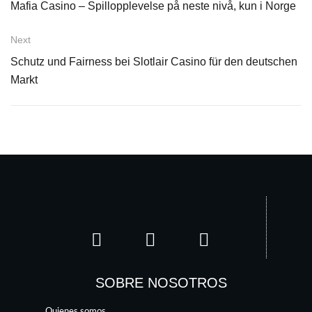
Mafia Casino – Spillopplevelse på neste nivå, kun i Norge
Next
Schutz und Fairness bei Slotlair Casino für den deutschen
Markt
SOBRE NOSOTROS
Quienes somos