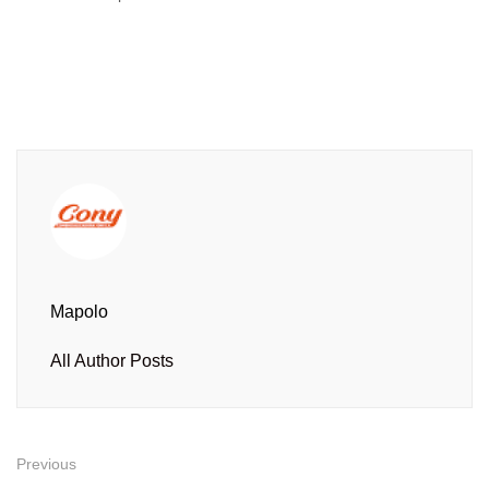
Mapolo
All Author Posts
Previous