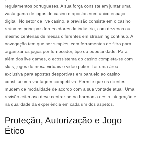
regulamentos portugueses. A sua força consiste em juntar uma
vasta gama de jogos de casino e apostas num único espaço
digital. No setor de live casino, a previsão consiste em o casino
reúna os principais fornecedores da indústria, com dezenas ou
mesmo centenas de mesas diferentes em streaming contínuo. A
navegação tem que ser simples, com ferramentas de filtro para
organizar os jogos por fornecedor, tipo ou popularidade. Para
além dos live games, o ecossistema do casino completa-se com
slots, jogos de mesa virtuais e video poker. Ter uma área
exclusiva para apostas desportivas em paralelo ao casino
constitui uma vantagem competitiva. Permite que os clientes
mudem de modalidade de acordo com a sua vontade atual. Uma
revisão criteriosa deve centrar-se na harmonia desta integração e
na qualidade da experiência em cada um dos aspetos.
Proteção, Autorização e Jogo
Ético