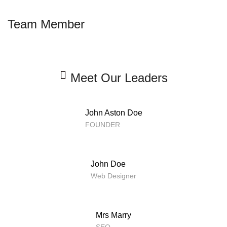
Team Member
Meet Our Leaders
John Aston Doe
FOUNDER
John Doe
Web Designer
Mrs Marry