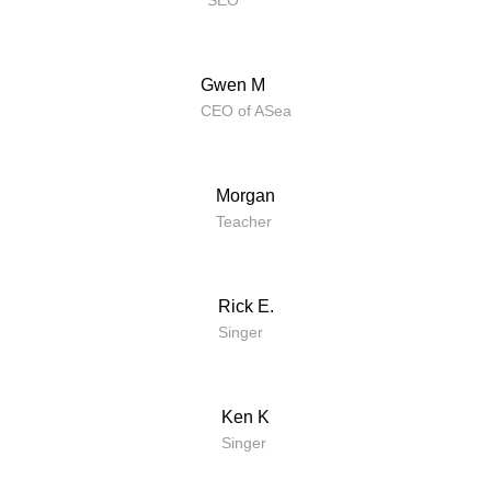
SEO
Gwen M
CEO of ASea
Morgan
Teacher
Rick E.
Singer
Ken K
Singer