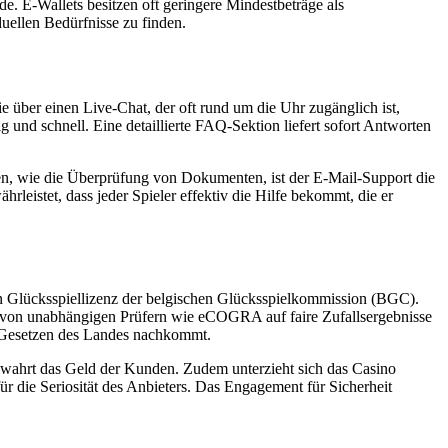
. E-Wallets besitzen oft geringere Mindestbeträge als
uellen Bedürfnisse zu finden.
e über einen Live-Chat, der oft rund um die Uhr zugänglich ist,
und schnell. Eine detaillierte FAQ-Sektion liefert sofort Antworten
gen, wie die Überprüfung von Dokumenten, ist der E-Mail-Support die
leistet, dass jeder Spieler effektiv die Hilfe bekommt, die er
ellen Glücksspiellizenz der belgischen Glücksspielkommission (BGC).
en von unabhängigen Prüfern wie eCOGRA auf faire Zufallsergebnisse
den Gesetzen des Landes nachkommt.
bewahrt das Geld der Kunden. Zudem unterzieht sich das Casino
r die Seriosität des Anbieters. Das Engagement für Sicherheit