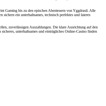
print Gaming bis zu den epischen Abenteuern von Yggdrasil. Alle
en sichern ein unterhaltsames, technisch perfektes und faieres
hnellen, zuverlässigen Auszahlungen. Die klare Ausrichtung auf den
 sicheres, unterhaltsames und einträgliches Online-Casino finden