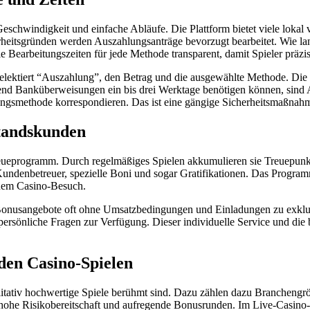
schwindigkeit und einfache Abläufe. Die Plattform bietet viele lokal
erheitsgründen werden Auszahlungsanträge bevorzugt bearbeitet. Wie l
 die Bearbeitungszeiten für jede Methode transparent, damit Spieler prä
selektiert “Auszahlung”, den Betrag und die ausgewählte Methode. Die 
end Banküberweisungen ein bis drei Werktage benötigen können, sind A
hlungsmethode korrespondieren. Das ist eine gängige Sicherheitsmaßnah
tandskunden
eueprogramm. Durch regelmäßiges Spielen akkumulieren sie Treuepunkt
undenbetreuer, spezielle Boni und sogar Gratifikationen. Das Programm
inem Casino-Besuch.
e Bonusangebote oft ohne Umsatzbedingungen und Einladungen zu exklusi
 für persönliche Fragen zur Verfügung. Dieser individuelle Service und
den Casino-Spielen
alitativ hochwertige Spiele berühmt sind. Dazu zählen dazu Branchengr
 hohe Risikobereitschaft und aufregende Bonusrunden. Im Live-Casino-B