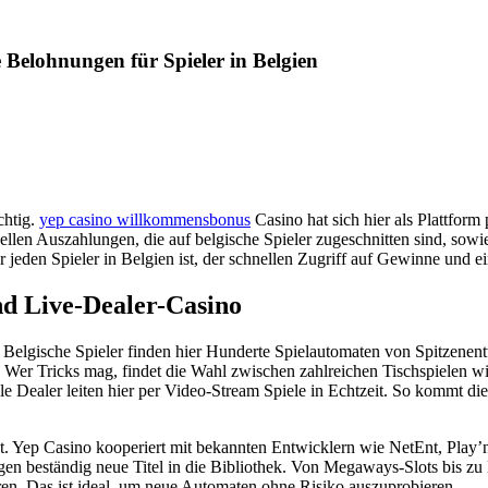
Belohnungen für Spieler in Belgien
chtig.
yep casino willkommensbonus
Casino hat sich hier als Plattform 
len Auszahlungen, die auf belgische Spieler zugeschnitten sind, sowi
 jeden Spieler in Belgien ist, der schnellen Zugriff auf Gewinne und ei
d Live-Dealer-Casino
Belgische Spieler finden hier Hunderte Spielautomaten von Spitzenentwi
 Wer Tricks mag, findet die Wahl zwischen zahlreichen Tischspielen wi
ale Dealer leiten hier per Video-Stream Spiele in Echtzeit. So kommt d
istet. Yep Casino kooperiert mit bekannten Entwicklern wie NetEnt, P
ngen beständig neue Titel in die Bibliothek. Von Megaways-Slots bis 
n. Das ist ideal, um neue Automaten ohne Risiko auszuprobieren.