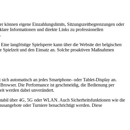
ler können eigene Einzahlungslimits, Sitzungszeitbegrenzungen oder
t klare Informationen und direkte Links zu professionellen
.
 Eine langfristige Spielsperre kann über die Website der belgischen
e Spielzeit und den Einsatz an. Solche proaktiven Maßnahmen
t sich automatisch an jedes Smartphone- oder Tablet-Display an.
n Browser. Die Performance ist geschmeidig, die Bedienung per
heit werden dabei unverändert.
en stabil über 4G, 5G oder WLAN. Auch Sicherheitsfunktionen wie die
nusangebote oder Turniere benachrichtigt werden. Diese