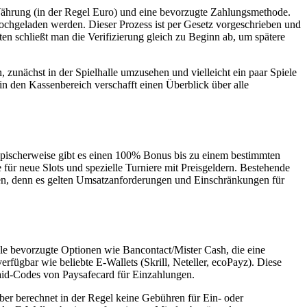
 Währung (in der Regel Euro) und eine bevorzugte Zahlungsmethode.
hochgeladen werden. Dieser Prozess ist per Gesetz vorgeschrieben und
en schließt man die Verifizierung gleich zu Beginn ab, um spätere
zunächst in der Spielhalle umzusehen und vielleicht ein paar Spiele
in den Kassenbereich verschafft einen Überblick über alle
Typischerweise gibt es einen 100% Bonus bis zu einem bestimmten
für neue Slots und spezielle Turniere mit Preisgeldern. Bestehende
sen, denn es gelten Umsatzanforderungen und Einschränkungen für
e bevorzugte Optionen wie Bancontact/Mister Cash, die eine
rfügbar wie beliebte E-Wallets (Skrill, Neteller, ecoPayz). Diese
paid-Codes von Paysafecard für Einzahlungen.
er berechnet in der Regel keine Gebühren für Ein- oder