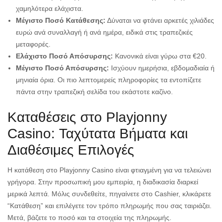
χαμηλότερα ελάχιστα.
Μέγιστο Ποσό Κατάθεσης:
Δύναται να φτάνει αρκετές χιλιάδες
ευρώ ανά συναλλαγή ή ανά ημέρα, ειδικά στις τραπεζικές
μεταφορές.
Ελάχιστο Ποσό Απόσυρσης:
Κανονικά είναι γύρω στα €20.
Μέγιστο Ποσό Απόσυρσης:
Ισχύουν ημερήσια, εβδομαδιαία ή
μηνιαία όρια. Οι πιο λεπτομερείς πληροφορίες τα εντοπίζετε
πάντα στην τραπεζική σελίδα του εκάστοτε καζίνο.
Καταθέσεις στο Playjonny
Casino: Ταχύτατα Βήματα και
Διαθέσιμες Επιλογές
Η κατάθεση στο Playjonny Casino είναι φτιαγμένη για να τελειώνει
γρήγορα. Στην προσωπική μου εμπειρία, η διαδικασία διαρκεί
μερικά λεπτά. Μόλις συνδεθείτε, πηγαίνετε στο Cashier, κλικάρετε
“Κατάθεση” και επιλέγετε τον τρόπο πληρωμής που σας ταιριάζει.
Μετά, βάζετε το ποσό και τα στοιχεία της πληρωμής.