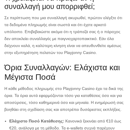
συναλλαγή μου απορριφθεί;
Σε περίπτωση που μια συναλλαγή ακυρωθεί, πρώτον ελέγξτε ότι
τα δεδομένα πληρωμής είναι σωστά και ότι έχετε αρκετό
υπόλοιπο. Επιβεβαιώστε ακόμα ότι η τράπεζά σας ή ο πάροχος
δεν αποκλείει συναλλαγές με παιγνιοχαρτοπαικτικό. Εάν όλα
δείχνουν καλά, η καλύτερη κίνηση είναι να απευθυνθείτε αμέσως
στην εξυπηρέτηση πελατών του Playjonny Casino.
Όρια Συναλλαγών: Ελάχιστα και
Μέγιστα Ποσά
Η κάθε μέθοδος πληρωμής στο Playjonny Casino έχει τα δικά της
όρια. Τα όρια αυτά εφαρμόζονται τόσο για καταθέσεις όσο και για
αποσύρσεις, τόσο καθημερινά όσο και μηνιαία. Η ενημέρωσή σας
βοηθάει στη σχεδίαση σας και αποτρέπει δυσάρεστες εκπλήξεις.
Ελάχιστο Ποσό Κατάθεσης:
Κανονικά ξεκινάει από €10 έως
€20, ανάλογα με τη μέθοδο. Τα e-wallets συχνά παρέχουν