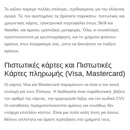
Το καζίνο παρέχει πολλές επιλογές, σχεδιασμένες για την ελληνική
αγορά. Τις πιο αγαπημένες τις βρίσκετε παρακάτω: πιστωτικές και
χρεωστικές κάρτες, ηλεκτρονικά πορτοφόλια όπως Skrill και
Neteller, και άμεσες τραπεζικές μεταφορές. Όλες οι συναλλαγές
προστατεύονται με κρυπτογράφηση, και τα χρήματα φτάνουν
αμέσως στον λογαριασμό σας, ώστε να ξεκινήσετε να παίζετε
αμέσως.
Πιστωτικές κάρτες και Πιστωτικές
Κάρτες πληρωμής (Visa, Mastercard)
Οι κάρτες Visa και Mastercard παραμένουν να είναι η πιο κοινή
επιλογή για τους Έλληνες. Η διαδικασία είναι παραδοσιακή: βάζετε
τον αριθμό της κάρτας, την ημερομηνία λήξης και τον κωδικό CVV.
Οι καταθέσεις πραγματοποιούνται αμέσως και συνήθως δεν
υπάρχει επιπλέον κόστος. Είναι μια πολύ καλή λύση για όσους
θέλουν απλότητα και άμεση πρόσβαση στα χρήματά τους.