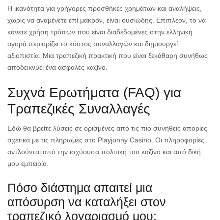
Η ικανότητα για γρήγορες προσθήκες χρημάτων και αναλήψεις,
χωρίς να αναμένετε επί μακρόν, είναι ουσιώδης. Επιπλέον, το να
κάνετε χρήση τρόπων που είναι διαδεδομένες στην ελληνική
αγορά περιορίζει το κόστος συναλλαγών και δημιουργεί
αξιοπιστία. Μια τραπεζική πρακτική που είναι ξεκάθαρη συνήθως
αποδεικνύει ένα ασφαλές καζίνο.
Συχνά Ερωτήματα (FAQ) για
Τραπεζικές Συναλλαγές
Εδώ θα βρείτε λύσεις σε ορισμένες από τις πιο συνήθεις απορίες
σχετικά με τις πληρωμές στο Playjonny Casino. Οι πληροφορίες
αντλούνται από την ισχύουσα πολιτική του καζίνο και από δική
μου εμπειρία.
Πόσο διάστημα απαιτεί μια
απόσυρση να καταλήξει στον
τραπεζικό λογαριασμό μου;