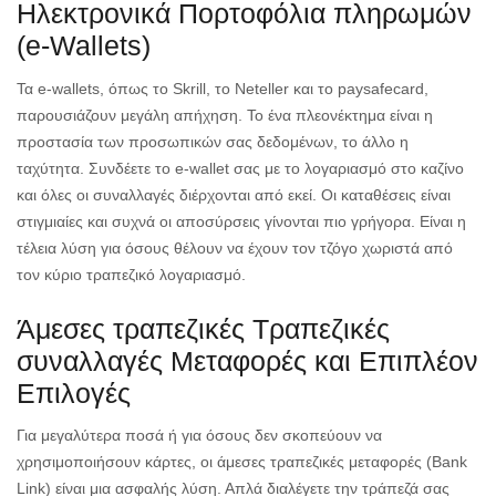
Ηλεκτρονικά Πορτοφόλια πληρωμών
(e-Wallets)
Τα e-wallets, όπως το Skrill, το Neteller και το paysafecard,
παρουσιάζουν μεγάλη απήχηση. Το ένα πλεονέκτημα είναι η
προστασία των προσωπικών σας δεδομένων, το άλλο η
ταχύτητα. Συνδέετε το e-wallet σας με το λογαριασμό στο καζίνο
και όλες οι συναλλαγές διέρχονται από εκεί. Οι καταθέσεις είναι
στιγμιαίες και συχνά οι αποσύρσεις γίνονται πιο γρήγορα. Είναι η
τέλεια λύση για όσους θέλουν να έχουν τον τζόγο χωριστά από
τον κύριο τραπεζικό λογαριασμό.
Άμεσες τραπεζικές Τραπεζικές
συναλλαγές Μεταφορές και Επιπλέον
Επιλογές
Για μεγαλύτερα ποσά ή για όσους δεν σκοπεύουν να
χρησιμοποιήσουν κάρτες, οι άμεσες τραπεζικές μεταφορές (Bank
Link) είναι μια ασφαλής λύση. Απλά διαλέγετε την τράπεζά σας