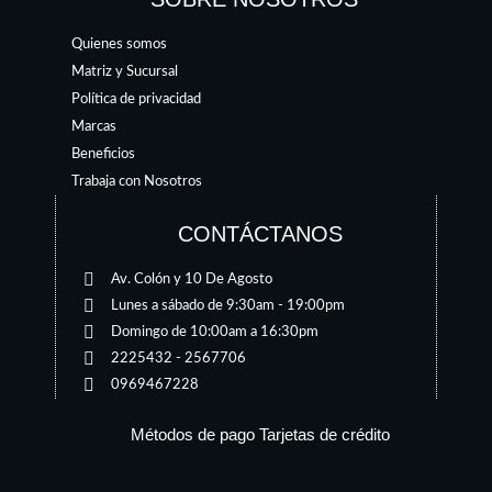
Quienes somos
Matriz y Sucursal
Política de privacidad
Marcas
Beneficios
Trabaja con Nosotros
CONTÁCTANOS
Av. Colón y 10 De Agosto
Lunes a sábado de 9:30am - 19:00pm
Domingo de 10:00am a 16:30pm
2225432 - 2567706
0969467228
Métodos de pago Tarjetas de crédito