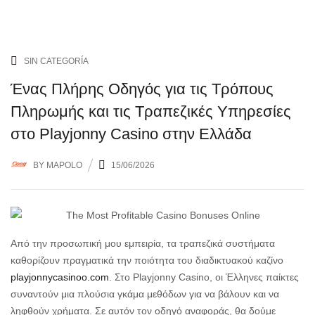
SIN CATEGORÍA
Ένας Πλήρης Οδηγός για τις Τρόπους
Πληρωμής και τις Τραπεζικές Υπηρεσίες
στο Playjonny Casino στην Ελλάδα
BY
MAPOLO
15/06/2026
Από την προσωπική μου εμπειρία, τα τραπεζικά συστήματα
καθορίζουν πραγματικά την ποιότητα του διαδικτυακού καζίνο
playjonnycasinoo.com
. Στο Playjonny Casino, οι Έλληνες παίκτες
συναντούν μια πλούσια γκάμα μεθόδων για να βάλουν και να
ληφθούν χρήματα. Σε αυτόν τον οδηγό αναφοράς, θα δούμε