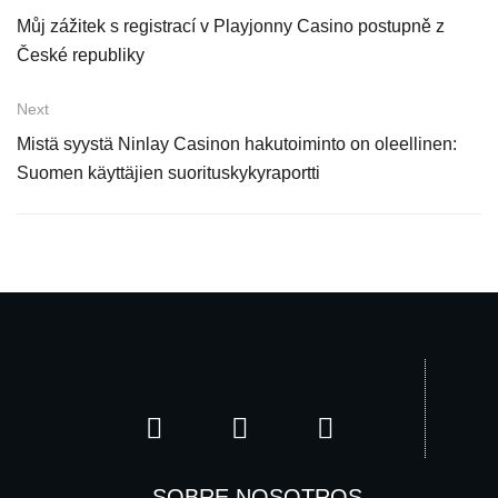
Můj zážitek s registrací v Playjonny Casino postupně z
České republiky
Next
Mistä syystä Ninlay Casinon hakutoiminto on oleellinen:
Suomen käyttäjien suorituskykyraportti
SOBRE NOSOTROS