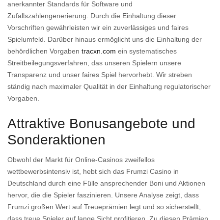
anerkannter Standards für Software und
Zufallszahlengenerierung. Durch die Einhaltung dieser
Vorschriften gewährleisten wir ein zuverlässiges und faires
Spielumfeld. Darüber hinaus ermöglicht uns die Einhaltung der
behördlichen Vorgaben
tracxn.com
ein systematisches
Streitbeilegungsverfahren, das unseren Spielern unsere
Transparenz und unser faires Spiel hervorhebt. Wir streben
ständig nach maximaler Qualität in der Einhaltung regulatorischer
Vorgaben.
Attraktive Bonusangebote und
Sonderaktionen
Obwohl der Markt für Online-Casinos zweifellos
wettbewerbsintensiv ist, hebt sich das Frumzi Casino in
Deutschland durch eine Fülle ansprechender Boni und Aktionen
hervor, die die Spieler faszinieren. Unsere Analyse zeigt, dass
Frumzi großen Wert auf Treueprämien legt und so sicherstellt,
dass treue Spieler auf lange Sicht profitieren. Zu diesen Prämien