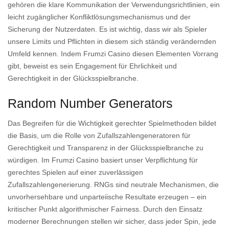
gehören die klare Kommunikation der Verwendungsrichtlinien, ein
leicht zugänglicher Konfliktlösungsmechanismus und der
Sicherung der Nutzerdaten. Es ist wichtig, dass wir als Spieler
unsere Limits und Pflichten in diesem sich ständig verändernden
Umfeld kennen. Indem Frumzi Casino diesen Elementen Vorrang
gibt, beweist es sein Engagement für Ehrlichkeit und
Gerechtigkeit in der Glücksspielbranche.
Random Number Generators
Das Begreifen für die Wichtigkeit gerechter Spielmethoden bildet
die Basis, um die Rolle von Zufallszahlengeneratoren für
Gerechtigkeit und Transparenz in der Glücksspielbranche zu
würdigen. Im Frumzi Casino basiert unser Verpflichtung für
gerechtes Spielen auf einer zuverlässigen
Zufallszahlengenerierung. RNGs sind neutrale Mechanismen, die
unvorhersehbare und unparteiische Resultate erzeugen – ein
kritischer Punkt algorithmischer Fairness. Durch den Einsatz
moderner Berechnungen stellen wir sicher, dass jeder Spin, jede