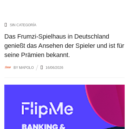
SIN CATEGORÍA
Das Frumzi-Spielhaus in Deutschland
genießt das Ansehen der Spieler und ist für
seine Prämien bekannt.
BY
MAPOLO
16/06/2026