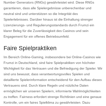
Number Generators (RNGs) gewährleistet wird. Diese RNGs
garantieren, dass alle Spielergebnisse unberechenbar und
neutral sind und unterstützen so die Integrität des
Spielerlebnisses. Darüber hinaus ist die Einhaltung strenger
Lizenzierungs- und Regulierungsstandards durch Frumzi ein
klarer Beleg für die Zuverlässigkeit des Casinos und sein
Engagement für ein offenes Betriebsumfeld.
Faire Spielpraktiken
Im Bereich Online-Gaming, insbesondere bei Online-Casinos wie
Frumzi in Deutschland, sind faire Spielpraktiken von höchster
Wichtigkeit für das Vertrauen und die Befriedigung der Spieler. Wir
sind uns bewusst, dass verantwortungsvolles Spielen und
detaillierte Spielerinformation entscheidend für den Aufbau dieses
Vertrauens sind. Durch klare Regeln und nützliche Daten
ermöglichen wir unseren Spielern, informierte Wahlmöglichkeiten
zu treffen. Fairness erfordert strenge Richtlinien und eine genaue
Kontrolle, um ein faires Spielklima zu gewährleisten. Dazu