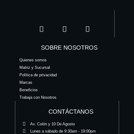
SOBRE NOSOTROS
Quienes somos
Matriz y Sucursal
Política de privacidad
Marcas
Beneficios
Trabaja con Nosotros
CONTÁCTANOS
Av. Colón y 10 De Agosto
Lunes a sábado de 9:30am - 19:00pm