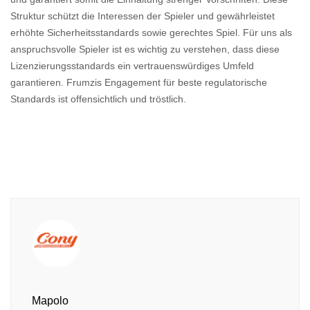
Struktur schützt die Interessen der Spieler und gewährleistet
erhöhte Sicherheitsstandards sowie gerechtes Spiel. Für uns als
anspruchsvolle Spieler ist es wichtig zu verstehen, dass diese
Lizenzierungsstandards ein vertrauenswürdiges Umfeld
garantieren. Frumzis Engagement für beste regulatorische
Standards ist offensichtlich und tröstlich.
Mapolo