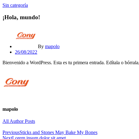
Sin categoría
¡Hola, mundo!
By
mapolo
Posted
26/08/2022
on
Bienvenido a WordPress. Esta es tu primera entrada. Edítala o bórrala,
mapolo
All Author Posts
Post
Previous
Sticks and Stones May Bake My Bones
navigation
Next
Lorem ipsum dolor sit amet