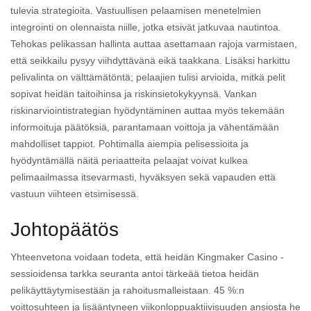
tulevia strategioita. Vastuullisen pelaamisen menetelmien
integrointi on olennaista niille, jotka etsivät jatkuvaa nautintoa.
Tehokas pelikassan hallinta auttaa asettamaan rajoja varmistaen,
että seikkailu pysyy viihdyttävänä eikä taakkana. Lisäksi harkittu
pelivalinta on välttämätöntä; pelaajien tulisi arvioida, mitkä pelit
sopivat heidän taitoihinsa ja riskinsietokykyynsä. Vankan
riskinarviointistrategian hyödyntäminen auttaa myös tekemään
informoituja päätöksiä, parantamaan voittoja ja vähentämään
mahdolliset tappiot. Pohtimalla aiempia pelisessioita ja
hyödyntämällä näitä periaatteita pelaajat voivat kulkea
pelimaailmassa itsevarmasti, hyväksyen sekä vapauden että
vastuun viihteen etsimisessä.
Johtopäätös
Yhteenvetona voidaan todeta, että heidän Kingmaker Casino -
sessioidensa tarkka seuranta antoi tärkeää tietoa heidän
pelikäyttäytymisestään ja rahoitusmalleistaan. 45 %:n
voittosuhteen ja lisääntyneen viikonloppuaktiivisuuden ansiosta he