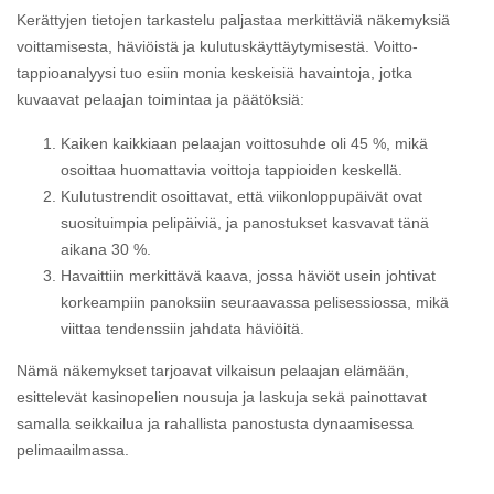
Kerättyjen tietojen tarkastelu paljastaa merkittäviä näkemyksiä
voittamisesta, häviöistä ja kulutuskäyttäytymisestä. Voitto-
tappioanalyysi tuo esiin monia keskeisiä havaintoja, jotka
kuvaavat pelaajan toimintaa ja päätöksiä:
Kaiken kaikkiaan pelaajan voittosuhde oli 45 %, mikä
osoittaa huomattavia voittoja tappioiden keskellä.
Kulutustrendit osoittavat, että viikonloppupäivät ovat
suosituimpia pelipäiviä, ja panostukset kasvavat tänä
aikana 30 %.
Havaittiin merkittävä kaava, jossa häviöt usein johtivat
korkeampiin panoksiin seuraavassa pelisessiossa, mikä
viittaa tendenssiin jahdata häviöitä.
Nämä näkemykset tarjoavat vilkaisun pelaajan elämään,
esittelevät kasinopelien nousuja ja laskuja sekä painottavat
samalla seikkailua ja rahallista panostusta dynaamisessa
pelimaailmassa.