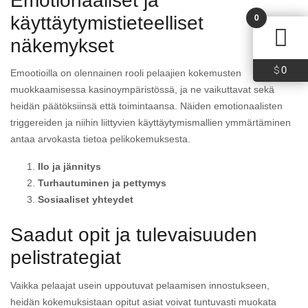
Emotionaaliset ja
0
käyttäytymistieteelliset
näkemykset
0
$
Emootioilla on olennainen rooli pelaajien kokemusten
muokkaamisessa kasinoympäristössä, ja ne vaikuttavat sekä
heidän päätöksiinsä että toimintaansa. Näiden emotionaalisten
triggereiden ja niihin liittyvien käyttäytymismallien ymmärtäminen
antaa arvokasta tietoa pelikokemuksesta.
Ilo ja jännitys
Turhautuminen ja pettymys
Sosiaaliset yhteydet
Saadut opit ja tulevaisuuden
pelistrategiat
Vaikka pelaajat usein uppoutuvat pelaamisen innostukseen,
heidän kokemuksistaan opitut asiat voivat tuntuvasti muokata