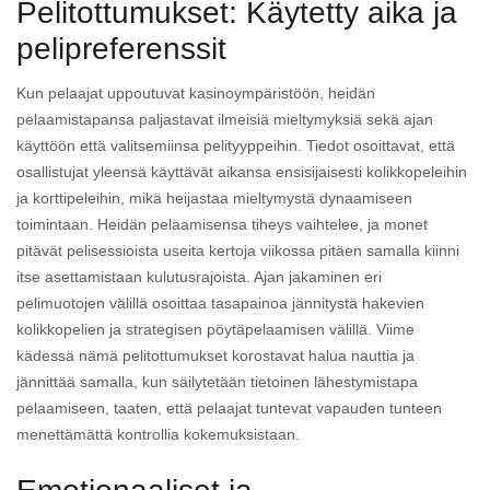
Pelitottumukset: Käytetty aika ja
pelipreferenssit
Kun pelaajat uppoutuvat kasinoympäristöön, heidän
pelaamistapansa paljastavat ilmeisiä mieltymyksiä sekä ajan
käyttöön että valitsemiinsa pelityyppeihin. Tiedot osoittavat, että
osallistujat yleensä käyttävät aikansa ensisijaisesti kolikkopeleihin
ja korttipeleihin, mikä heijastaa mieltymystä dynaamiseen
toimintaan. Heidän pelaamisensa tiheys vaihtelee, ja monet
pitävät pelisessioista useita kertoja viikossa pitäen samalla kiinni
itse asettamistaan kulutusrajoista. Ajan jakaminen eri
pelimuotojen välillä osoittaa tasapainoa jännitystä hakevien
kolikkopelien ja strategisen pöytäpelaamisen välillä. Viime
kädessä nämä pelitottumukset korostavat halua nauttia ja
jännittää samalla, kun säilytetään tietoinen lähestymistapa
pelaamiseen, taaten, että pelaajat tuntevat vapauden tunteen
menettämättä kontrollia kokemuksistaan.