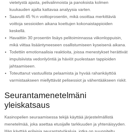
vietetystä ajasta, pelivalinnoista ja panoksista kolmen
kuukauden ajalta kattavaa analyysia varten.
Saavutti 45 %:n voittoprosentin, mikä osoittaa merkittäviä
voittoja sessioiden aikana koettujen kokonaistappioiden
keskellä.
Havaittiin 30 prosentin lisäys pelitoiminnassa viikonloppuisin,
mikä viittaa lisääntyneeseen osallistumiseen kyseisenä aikana.
Todettiin emotionaalisia reaktioita, joissa menestykset herättivät
impulsiivista vedonlyöntiä ja häviöt puolestaan tappioiden
jahtaamiseen.
Toteuttanut vastuullista pelaamista ja hyvää rahankäyttöä
varmistaakseen miellyttävät pelisessiot ja vähentääkseen riskit.
Seurantamenetelmäni
yleiskatsaus
Kasinopelien seuraamisessa tekijä käyttää järjestelmällistä
menetelmää, joka asettaa etusijalle tarkkuuden ja yhtenäisyyden.
Hän käyttää erilaisia seurantatyökaluja, jotka on suunniteltu