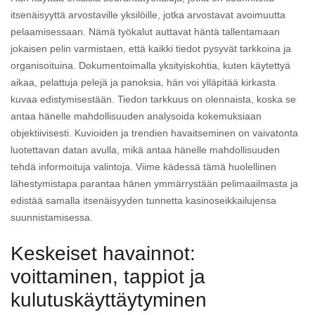
itsenäisyyttä arvostaville yksilöille, jotka arvostavat avoimuutta
pelaamisessaan. Nämä työkalut auttavat häntä tallentamaan
jokaisen pelin varmistaen, että kaikki tiedot pysyvät tarkkoina ja
organisoituina. Dokumentoimalla yksityiskohtia, kuten käytettyä
aikaa, pelattuja pelejä ja panoksia, hän voi ylläpitää kirkasta
kuvaa edistymisestään. Tiedon tarkkuus on olennaista, koska se
antaa hänelle mahdollisuuden analysoida kokemuksiaan
objektiivisesti. Kuvioiden ja trendien havaitseminen on vaivatonta
luotettavan datan avulla, mikä antaa hänelle mahdollisuuden
tehdä informoituja valintoja. Viime kädessä tämä huolellinen
lähestymistapa parantaa hänen ymmärrystään pelimaailmasta ja
edistää samalla itsenäisyyden tunnetta kasinoseikkailujensa
suunnistamisessa.
Keskeiset havainnot:
voittaminen, tappiot ja
kulutuskäyttäytyminen