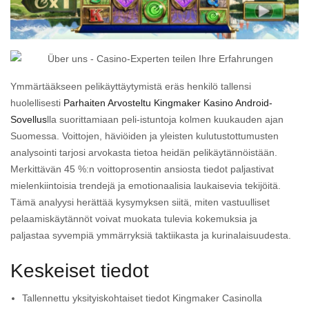
Ymmärtääkseen pelikäyttäytymistä eräs henkilö tallensi
huolellisesti
Parhaiten Arvosteltu Kingmaker Kasino Android-
Sovellus
lla suorittamiaan peli-istuntoja kolmen kuukauden ajan
Suomessa. Voittojen, häviöiden ja yleisten kulutustottumusten
analysointi tarjosi arvokasta tietoa heidän pelikäytännöistään.
Merkittävän 45 %:n voittoprosentin ansiosta tiedot paljastivat
mielenkiintoisia trendejä ja emotionaalisia laukaisevia tekijöitä.
Tämä analyysi herättää kysymyksen siitä, miten vastuulliset
pelaamiskäytännöt voivat muokata tulevia kokemuksia ja
paljastaa syvempiä ymmärryksiä taktiikasta ja kurinalaisuudesta.
Keskeiset tiedot
Tallennettu yksityiskohtaiset tiedot Kingmaker Casinolla