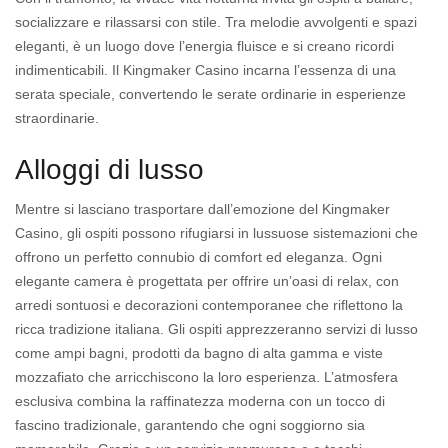
socializzare e rilassarsi con stile. Tra melodie avvolgenti e spazi
eleganti, è un luogo dove l’energia fluisce e si creano ricordi
indimenticabili. Il Kingmaker Casino incarna l’essenza di una
serata speciale, convertendo le serate ordinarie in esperienze
straordinarie.
Alloggi di lusso
Mentre si lasciano trasportare dall’emozione del Kingmaker
Casino, gli ospiti possono rifugiarsi in lussuose sistemazioni che
offrono un perfetto connubio di comfort ed eleganza. Ogni
elegante camera è progettata per offrire un’oasi di relax, con
arredi sontuosi e decorazioni contemporanee che riflettono la
ricca tradizione italiana. Gli ospiti apprezzeranno servizi di lusso
come ampi bagni, prodotti da bagno di alta gamma e viste
mozzafiato che arricchiscono la loro esperienza. L’atmosfera
esclusiva combina la raffinatezza moderna con un tocco di
fascino tradizionale, garantendo che ogni soggiorno sia