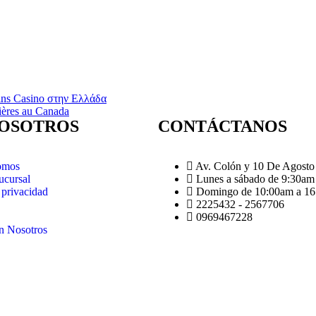
ins Casino στην Ελλάδα
cières au Canada
NOSOTROS
CONTÁCTANOS
omos
Av. Colón y 10 De Agosto
ucursal
Lunes a sábado de 9:30am
 privacidad
Domingo de 10:00am a 1
2225432 - 2567706
0969467228
n Nosotros