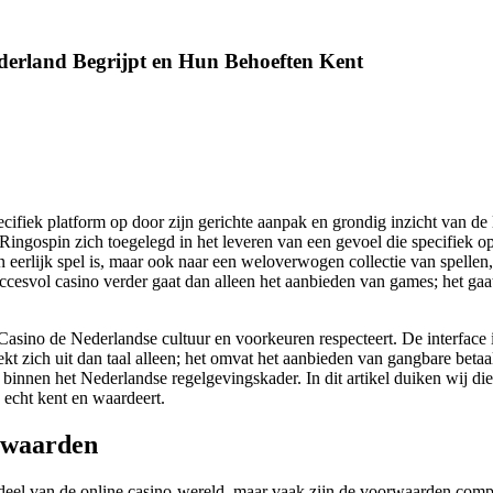
ederland Begrijpt en Hun Behoeften Kent
ecifiek platform op door zijn gerichte aanpak en grondig inzicht van d
Ringospin zich toegelegd in het leveren van een gevoel die specifiek op
en eerlijk spel is, maar ook naar een weloverwogen collectie van spellen
uccesvol casino verder gaat dan alleen het aanbieden van games; het ga
Casino de Nederlandse cultuur en voorkeuren respecteert. De interface i
strekt zich uit dan taal alleen; het omvat het aanbieden van gangbare 
binnen het Nederlandse regelgevingskader. In dit artikel duiken wij di
s echt kent en waardeert.
rwaarden
deel van de online casino-wereld, maar vaak zijn de voorwaarden comp