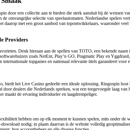
e Smaak
pin door een collectie aan te bieden die sterk aansluit bij de wensen van
 in de omvangrijke selectie van speelautomaten. Nederlandse spelers ve
ziet daarop met een groot aanbod van topontwikkelaars, waaronder vee
e Providers
 favorieten. Denk hieraan aan de spellen van TOTO, een bekende naam i
oftwarehuizen zoals NetEnt, Play’n GO, Pragmatic Play en Yggdrasil,
rnationale topgames en nationaal relevante titels garandeert voor ee
no, biedt het Live Casino gedeelte een ideale oplossing. Ringospin host
und door dealers die Nederlands spreken, wat een toegevoegde laag van h
er maakt de ervaring individueler en laagdrempeliger.
exibiliteit hebben om op elk moment te kunnen spelen, mits onder de w
pp-download nodig; in plaats daarvan is de website volledig geoptimalise
iment, hun accountbeheer en alle diverse functies.