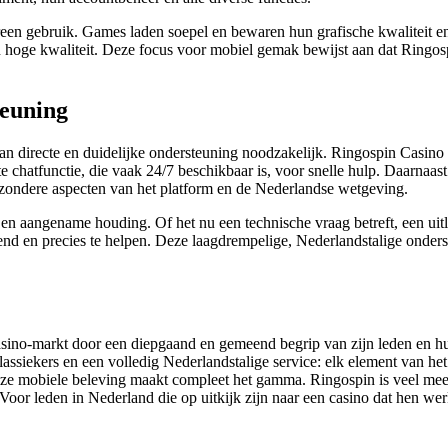
een gebruik. Games laden soepel en bewaren hun grafische kwaliteit en fu
van hoge kwaliteit. Deze focus voor mobiel gemak bewijst aan dat Ringo
teuning
n directe en duidelijke ondersteuning noodzakelijk. Ringospin Casino 
e chatfunctie, die vaak 24/7 beschikbaar is, voor snelle hulp. Daarnaast 
ijzondere aspecten van het platform en de Nederlandse wetgeving.
 aangename houding. Of het nu een technische vraag betreft, een uitle
nd en precies te helpen. Deze laagdrempelige, Nederlandstalige onders
asino-markt door een diepgaand en gemeend begrip van zijn leden en hu
siekers en een volledig Nederlandstalige service: elk element van het p
e mobiele beleving maakt compleet het gamma. Ringospin is veel meer 
r leden in Nederland die op uitkijk zijn naar een casino dat hen werke