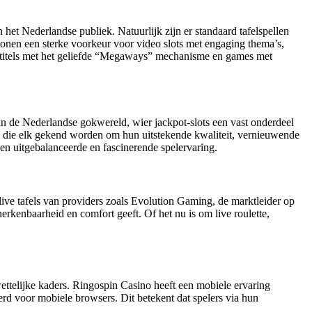
 het Nederlandse publiek. Natuurlijk zijn er standaard tafelspellen
rtonen een sterke voorkeur voor video slots met engaging thema’s,
l titels met het geliefde “Megaways” mechanisme en games met
n de Nederlandse gokwereld, wier jackpot-slots een vast onderdeel
 die elk gekend worden om hun uitstekende kwaliteit, vernieuwende
n uitgebalanceerde en fascinerende spelervaring.
 live tafels van providers zoals Evolution Gaming, de marktleider op
erkenbaarheid en comfort geeft. Of het nu is om live roulette,
ettelijke kaders. Ringospin Casino heeft een mobiele ervaring
erd voor mobiele browsers. Dit betekent dat spelers via hun