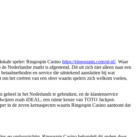
e lokale speler: Ringospin Casino
https://ringosspin.com/nl-nl/
. Waar
 de Nederlandse markt is afgestemd. Dit uit zich niet alleen naar een
, betaalmethoden en service die uitstekend aansluiten bij wat
at om het creëren van een sfeer waarin spelers zich welkom voelen,
s geheel in het Nederlands te gebruiken, en de klantenservice
betaalwijzen zoals iDEAL, een ruime keuze van TOTO Jackpot-
eper in de zeven kernaspecten waarin Ringospin Casino aantoont dat
lex en ondoorzichtig. Ringospin Casino behandelt dit anders door