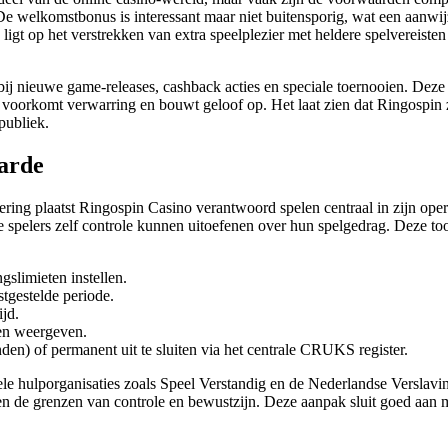
De welkomstbonus is interessant maar niet buitensporig, wat een aanwijzi
ligt op het verstrekken van extra speelplezier met heldere spelvereisten
ns bij nieuwe game-releases, cashback acties en speciale toernooien. D
e voorkomt verwarring en bouwt geloof op. Het laat zien dat Ringospin z
publiek.
arde
ing plaatst Ringospin Casino verantwoord spelen centraal in zijn opera
e spelers zelf controle kunnen uitoefenen over hun spelgedrag. Deze too
gslimieten instellen.
tgestelde periode.
ijd.
ten weergeven.
anden) of permanent uit te sluiten via het centrale CRUKS register.
nele hulporganisaties zoals Speel Verstandig en de Nederlandse Verslav
nnen de grenzen van controle en bewustzijn. Deze aanpak sluit goed aa