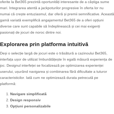
oferite la Bet365 prezintă oportunități interesante de a câștiga sume
mari. Integrarea atentă a jackpoturilor progresive în oferta lor nu
numai că crește entuziasmul, dar oferă și premii semnificative. Această
gamă variată exemplifică angajamentul Bet365 de a oferi opțiuni
diverse care sunt capabile să îndeplinească și cei mai exigenți
pasionați de jocuri de noroc dintre noi.
Explorarea prin platforma intuitivă
Deși o selecție largă de jocuri este o trăsătură a cazinoului Bet365,
interfața ușor de utilizat îmbunătățește în egală măsură experiența de
joc. Designul interfeței se focalizează pe optimizarea experienței
userului, ușurând navigarea și combinarea fără dificultate a tuturor
caracteristicilor. Iată cum ne optimizează durata petrecută pe
platformă:
Navigare simplificată
Design responsiv
Opțiuni personalizabile