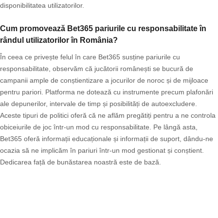
disponibilitatea utilizatorilor.
Cum promovează Bet365 pariurile cu responsabilitate în
rândul utilizatorilor în România?
În ceea ce privește felul în care Bet365 susține pariurile cu
responsabilitate, observăm că jucătorii românești se bucură de
campanii ample de conștientizare a jocurilor de noroc și de mijloace
pentru pariori. Platforma ne dotează cu instrumente precum plafonări
ale depunerilor, intervale de timp și posibilități de autoexcludere.
Aceste tipuri de politici oferă că ne aflăm pregătiți pentru a ne controla
obiceiurile de joc într-un mod cu responsabilitate. Pe lângă asta,
Bet365 oferă informații educaționale și informații de suport, dându-ne
ocazia să ne implicăm în pariuri într-un mod gestionat și conștient.
Dedicarea față de bunăstarea noastră este de bază.