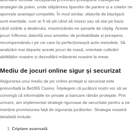
strategiei de poker, unde stăpânirea tiparelor de pariere și a cotelor ne
sporește avantajul competitiv. În mod similar, sfaturile de blackjack
sunt esențiale, cum ar fi să știi când să mizezi sau să stai pe baza
cărții vizibile a dealerului, maximizându-ne șansele de câștig. Aceste
jocuri înfloresc datorită unui amestec de probabilitate și pricepere,
recompensându-i pe cei care își perfecționează activ metodele. Să
analizăm mai departe aceste jocuri de masă, orientate cultivării
abilităților noastre și dezvoltării măiestriei noastre la mese.
Mediu de jocuri online sigur și securizat
Asigurarea unui mediu de joc online protejat și securizat este
primordială la Bet365 Casino. Înțelegem că jucătorii noștri vor să se
convingă că informațiile lor private și bancare rămân protejate. Prin
urmare, am implementat strategii riguroase de securitate pentru a ne
menține promisiunea față de siguranța jucătorilor. Strategia noastră
detaliată include:
Criptare avansată