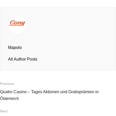
Mapolo
All Author Posts
Previous
Quatro Casino – Tages Aktionen und Gratisprämien in
Österreich
Next