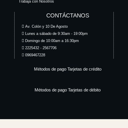
Trabaja con Nosotros
CONTÁCTANOS
Av. Colón y 10 De Agosto
Lunes a sábado de 9:30am - 19:00pm
Domingo de 10:00am a 16:30pm
2225432 - 2567706
0969467228
Métodos de pago Tarjetas de crédito
Métodos de pago Tarjetas de débito