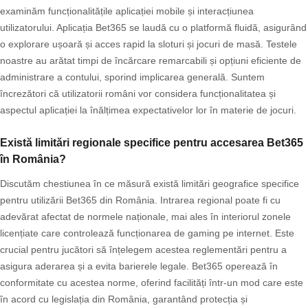
examinăm funcționalitățile aplicației mobile și interacțiunea
utilizatorului. Aplicația Bet365 se laudă cu o platformă fluidă, asigurând
o explorare ușoară și acces rapid la sloturi și jocuri de masă. Testele
noastre au arătat timpi de încărcare remarcabili și opțiuni eficiente de
administrare a contului, sporind implicarea generală. Suntem
încrezători că utilizatorii români vor considera funcționalitatea și
aspectul aplicației la înălțimea expectativelor lor în materie de jocuri.
Există limitări regionale specifice pentru accesarea Bet365
în România?
Discutăm chestiunea în ce măsură există limitări geografice specifice
pentru utilizării Bet365 din România. Intrarea regional poate fi cu
adevărat afectat de normele naționale, mai ales în interiorul zonele
licențiate care controlează funcționarea de gaming pe internet. Este
crucial pentru jucători să înțelegem acestea reglementări pentru a
asigura aderarea și a evita barierele legale. Bet365 operează în
conformitate cu acestea norme, oferind facilități într-un mod care este
în acord cu legislația din România, garantând protecția și