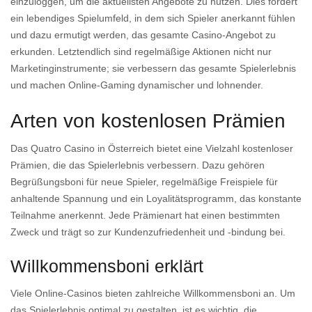
einzuloggen, um die aktuellsten Angebote zu nutzen. Dies fördert
ein lebendiges Spielumfeld, in dem sich Spieler anerkannt fühlen
und dazu ermutigt werden, das gesamte Casino-Angebot zu
erkunden. Letztendlich sind regelmäßige Aktionen nicht nur
Marketinginstrumente; sie verbessern das gesamte Spielerlebnis
und machen Online-Gaming dynamischer und lohnender.
Arten von kostenlosen Prämien
Das Quatro Casino in Österreich bietet eine Vielzahl kostenloser
Prämien, die das Spielerlebnis verbessern. Dazu gehören
Begrüßungsboni für neue Spieler, regelmäßige Freispiele für
anhaltende Spannung und ein Loyalitätsprogramm, das konstante
Teilnahme anerkennt. Jede Prämienart hat einen bestimmten
Zweck und trägt so zur Kundenzufriedenheit und -bindung bei.
Willkommensboni erklärt
Viele Online-Casinos bieten zahlreiche Willkommensboni an. Um
das Spielerlebnis optimal zu gestalten, ist es wichtig, die