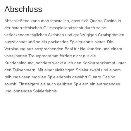
Abschluss
Abschließend kann man feststellen, dass sich Quatro Casino in
der österreichischen Glücksspiellandschaft durch seine
verlockenden täglichen Aktionen und großzügigen Gratisprämien
auszeichnet und so ein packendes Spielerlebnis bietet. Die
Verbindung aus ansprechenden Boni für Neukunden und einem
vorteilhaften Treueprogramm fördert nicht nur die
Kundenbindung, sondern weckt auch den Konkurrenzkampf unter
den Teilnehmern. Mit einer vielfältigen Spielauswahl und einem
reibungslosen mobilen Spielerlebnis gewährt Quatro Casino
sowohl Einsteigern als auch geübten Spielern ein aufregendes
und lohnendes Spielerlebnis.