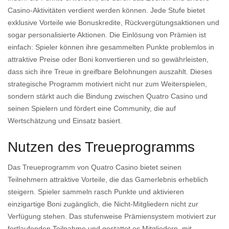
Casino-Aktivitäten verdient werden können. Jede Stufe bietet
exklusive Vorteile wie Bonuskredite, Rückvergütungsaktionen und
sogar personalisierte Aktionen. Die Einlösung von Prämien ist
einfach: Spieler können ihre gesammelten Punkte problemlos in
attraktive Preise oder Boni konvertieren und so gewährleisten,
dass sich ihre Treue in greifbare Belohnungen auszahlt. Dieses
strategische Programm motiviert nicht nur zum Weiterspielen,
sondern stärkt auch die Bindung zwischen Quatro Casino und
seinen Spielern und fördert eine Community, die auf
Wertschätzung und Einsatz basiert.
Nutzen des Treueprogramms
Das Treueprogramm von Quatro Casino bietet seinen
Teilnehmern attraktive Vorteile, die das Gamerlebnis erheblich
steigern. Spieler sammeln rasch Punkte und aktivieren
einzigartige Boni zugänglich, die Nicht-Mitgliedern nicht zur
Verfügung stehen. Das stufenweise Prämiensystem motiviert zur
fortlaufenden Teilnahme und gestattet es Mitgliedern, mit