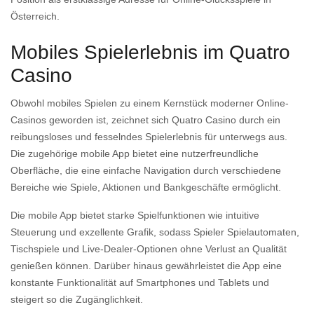
Österreich.
Mobiles Spielerlebnis im Quatro
Casino
Obwohl mobiles Spielen zu einem Kernstück moderner Online-
Casinos geworden ist, zeichnet sich Quatro Casino durch ein
reibungsloses und fesselndes Spielerlebnis für unterwegs aus.
Die zugehörige mobile App bietet eine nutzerfreundliche
Oberfläche, die eine einfache Navigation durch verschiedene
Bereiche wie Spiele, Aktionen und Bankgeschäfte ermöglicht.
Die mobile App bietet starke Spielfunktionen wie intuitive
Steuerung und exzellente Grafik, sodass Spieler Spielautomaten,
Tischspiele und Live-Dealer-Optionen ohne Verlust an Qualität
genießen können. Darüber hinaus gewährleistet die App eine
konstante Funktionalität auf Smartphones und Tablets und
steigert so die Zugänglichkeit.